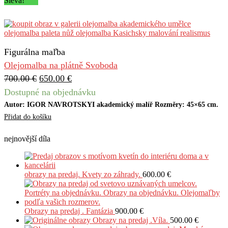
Sleva!
Figurálna maľba
Olejomalba na plátně Svoboda
700.00
€
650.00
€
Dostupné na objednávku
Autor: IGOR NAVROTSKYI akademický malíř Rozměry: 45×65 cm.
Přidat do košíku
nejnovější díla
obrazy na predaj. Kvety zo záhrady.
600.00
€
Obrazy na predaj . Fantázia
900.00
€
Obrazy na predaj .Víla.
500.00
€