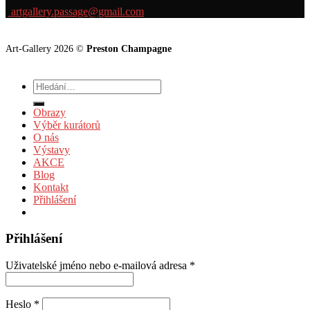
artgallery.passage@gmail.com
Art-Gallery 2026 ©
Preston Champagne
Hledat:
Obrazy
Výběr kurátorů
O nás
Výstavy
AKCE
Blog
Kontakt
Přihlášení
Přihlášení
Uživatelské jméno nebo e-mailová adresa
*
Heslo
*