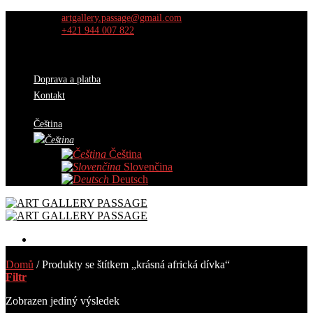
Skip
artgallery.passage@gmail.com
to
+421 944 007 822
content
Doprava a platba
Kontakt
Čeština
Čeština
Slovenčina
Deutsch
Obrazy
Domů
/
Produkty se štítkem „krásná africká dívka“
Výběr kurátorů
Filtr
O nás
Výstavy
Zobrazen jediný výsledek
AKCE