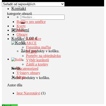
Blog
Kontakt
kategorie obrazů
Hledat:
Balíčky pro umělce
Kvety
Přihlášení
More
Obrazy
Košík /
0.00
€
Abstrakce
AKCE
Figurálna maľba
Žádné produkty v košíku.
NUDE
Portréty na objednávku
Výběr kurátorů
Zátiší a krajiny
Košík
Uncategorized
Výstavy obrazy
Mesto
Žádné produkty v košíku.
Autor díla
Igor Navrotskyi
(1)