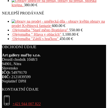
obrazy na predaj. Morská
krajina.
380.00
€
NEJLEPŠÍ PRODÁVANÉ
obrazy na
prodej Květinová fantazie
600.00
€
Olejomalba "Staré město Bratislava"
550.00
€
Olejomalba " Hlava v oblacích"
1,100.00
€
Olejomalba "Zátiší s hračkou"
450.00
€
OBCHODNÍ ÚDAJE
Art gallery maľby s.r.o.
Drozdí chodník 1048/3
94901, Nitra
Slovensko
IČO:
54979170
DIČ:
2121839599
Neplatiteľ DPH
KONTAKTNÍ ÚDAJE
+421 944 007 822