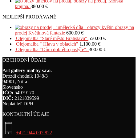
obrazy na predaj. Morská
krajina.
380.00
€
NEJLEPŠÍ PRODÁVANÉ
obrazy na
prodej Květinová fantazie
600.00
€
Olejomalba "Staré město Bratislava"
550.00
€
Olejomalba " Hlava v oblacích"
1,100.00
€
Olejomalba "Dům dobrého pastýře".
300.00
€
OBCHODNÍ ÚDAJE
Art gallery maľby s.r.o.
Drozdí chodník 1048/3
94901, Nitra
Slovensko
IČO:
54979170
DIČ:
2121839599
Neplatiteľ DPH
KONTAKTNÍ ÚDAJE
+421 944 007 822