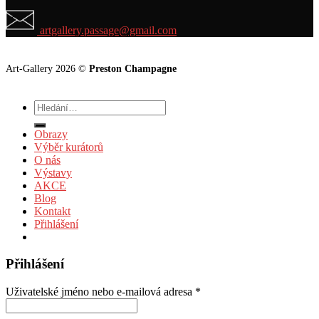
artgallery.passage@gmail.com
Art-Gallery 2026 ©
Preston Champagne
Hledat:
Obrazy
Výběr kurátorů
O nás
Výstavy
AKCE
Blog
Kontakt
Přihlášení
Přihlášení
Uživatelské jméno nebo e-mailová adresa
*