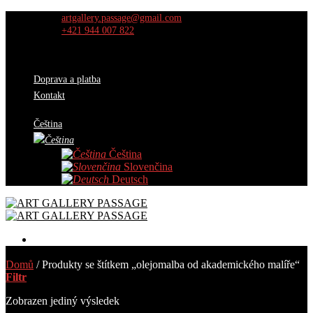
Skip
artgallery.passage@gmail.com
to
+421 944 007 822
content
Doprava a platba
Kontakt
Čeština
Čeština
Slovenčina
Deutsch
Obrazy
Domů
/
Produkty se štítkem „olejomalba od akademického malíře“
Výběr kurátorů
Filtr
O nás
Výstavy
Zobrazen jediný výsledek
AKCE