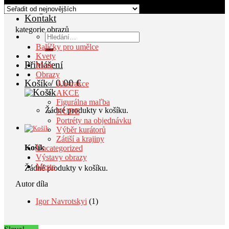
Blog
Kontakt
kategorie obrazů
Hledat:
Balíčky pro umělce
Kvety
Přihlášení
More
Obrazy
Košík /
0.00
€
Abstrakce
AKCE
Figurálna maľba
Žádné produkty v košíku.
NUDE
Portréty na objednávku
Výběr kurátorů
Zátiší a krajiny
Košík
Uncategorized
Výstavy obrazy
Mesto
Žádné produkty v košíku.
Autor díla
Igor Navrotskyi
(1)