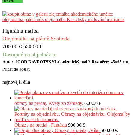
Sleva!
Figurálna maľba
Olejomalba na plátně Svoboda
700.00
€
650.00
€
Dostupné na objednávku
Autor: IGOR NAVROTSKYI akademický malíř Rozměry: 45×65 cm.
Přidat do košíku
nejnovější díla
obrazy na predaj. Kvety zo záhrady.
600.00
€
Obrazy na predaj . Fantázia
900.00
€
Obrazy na predaj .Víla.
500.00
€