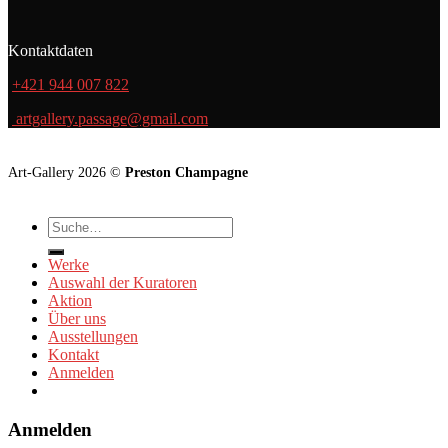
Kontaktdaten
+421 944 007 822
artgallery.passage@gmail.com
Art-Gallery 2026 ©
Preston Champagne
Suche
nach:
Werke
Auswahl der Kuratoren
Aktion
Über uns
Ausstellungen
Kontakt
Anmelden
Anmelden