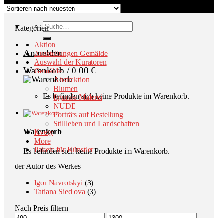
Kontakt
Suche
Kategorien
nach:
Aktion
Anmelden
Ausstellungen Gemälde
Auswahl der Kuratoren
Warenkorb /
0.00
€
Gemälde
Abstraktion
Blumen
Es befinden sich keine Produkte im Warenkorb.
figurale Malerei
NUDE
Porträts auf Bestellung
Stillleben und Landschaften
Warenkorb
Kvety
More
Pakete für Künstler
Es befinden sich keine Produkte im Warenkorb.
der Autor des Werkes
Igor Navrotskyi
(3)
Tatiana Siedlova
(3)
Nach Preis filtern
Min.
Max.