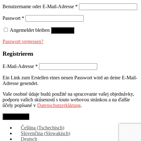
Benutzername oder E-Mail-Adresse
*
Passwort
*
Angemeldet bleiben
Anmelden
Passwort vergessen?
Registrieren
E-Mail-Adresse
*
Ein Link zum Erstellen eines neuen Passwort wird an deine E-Mail-
Adresse gesendet.
Vaše osobné údaje budú použité na spracovanie vašej objednávky,
podporu vašich skúseností s touto webovou stránkou a na ďalšie
účely popísané v
Datenschutzerklärung
.
Registrieren
Čeština
(
Tschechisch
)
Slovenčina
(
Slowakisch
)
Deutsch