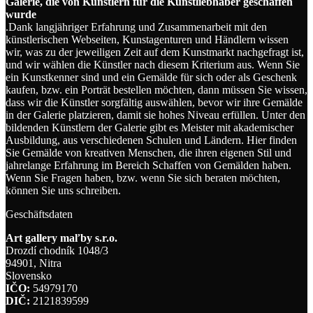
Galerie, die von Künstlern für die Kunstliebhaber geschaffen
wurde
.Dank langjähriger Erfahrung und Zusammenarbeit mit den
künstlerischen Webseiten, Kunstagenturen und Händlern wissen
wir, was zu der jeweiligen Zeit auf dem Kunstmarkt nachgefragt ist,
und wir wählen die Künstler nach diesem Kriterium aus. Wenn Sie
ein Kunstkenner sind und ein Gemälde für sich oder als Geschenk
kaufen, bzw. ein Porträt bestellen möchten, dann müssen Sie wissen,
dass wir die Künstler sorgfältig auswählen, bevor wir ihre Gemälde
in der Galerie platzieren, damit sie hohes Niveau erfüllen. Unter den
bildenden Künstlern der Galerie gibt es Meister mit akademischer
Ausbildung, aus verschiedenen Schulen und Ländern. Hier finden
Sie Gemälde von kreativen Menschen, die ihren eigenen Stil und
jahrelange Erfahrung im Bereich Schaffen von Gemälden haben.
Wenn Sie Fragen haben, bzw. wenn Sie sich beraten möchten,
können Sie uns schreiben.
Geschäftsdaten
Art gallery maľby s.r.o.
Drozdí chodník 1048/3
94901, Nitra
Slovensko
IČO:
54979170
DIČ:
2121839599