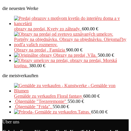
die neuesten Werke
obrazy na predaj. Kvety zo záhrady.
600.00
€
Obrazy na predaj . Fantázia
900.00
€
Obrazy na predaj .Víla.
500.00
€
obrazy na predaj. Morská
krajina.
380.00
€
die meistverkauften
Gemälde zu verkaufen Floral fantasy
600.00
€
Ölgemälde "Teezeremonie"
550.00
€
Ölgemälde "Frida".
550.00
€
Gemälde zu verkaufen.Tatras.
650.00
€
Über uns