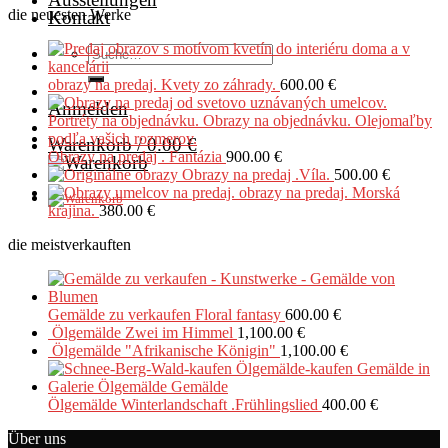
die neuesten Werke
Kontakt
Suche
nach:
obrazy na predaj. Kvety zo záhrady.
600.00
€
Anmelden
Warenkorb /
0.00
€
Obrazy na predaj . Fantázia
900.00
€
Obrazy na predaj .Víla.
500.00
€
obrazy na predaj. Morská
krajina.
380.00
€
die meistverkauften
Gemälde zu verkaufen Floral fantasy
600.00
€
Ölgemälde Zwei im Himmel
1,100.00
€
Ölgemälde "Afrikanische Königin"
1,100.00
€
Ölgemälde Winterlandschaft .Frühlingslied
400.00
€
Über uns