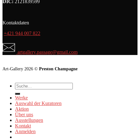
DIČ:
2121839599
Kontaktdaten
+421 944 007 822
artgallery.passage@gmail.com
Art-Gallery 2026 ©
Preston Champagne
Suche
nach:
Werke
Auswahl der Kuratoren
Aktion
Über uns
Ausstellungen
Kontakt
Anmelden