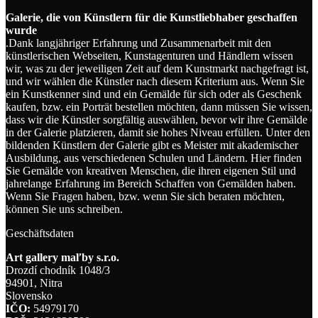
Galerie, die von Künstlern für die Kunstliebhaber geschaffen
wurde
.Dank langjähriger Erfahrung und Zusammenarbeit mit den
künstlerischen Webseiten, Kunstagenturen und Händlern wissen
wir, was zu der jeweiligen Zeit auf dem Kunstmarkt nachgefragt ist,
und wir wählen die Künstler nach diesem Kriterium aus. Wenn Sie
ein Kunstkenner sind und ein Gemälde für sich oder als Geschenk
kaufen, bzw. ein Porträt bestellen möchten, dann müssen Sie wissen,
dass wir die Künstler sorgfältig auswählen, bevor wir ihre Gemälde
in der Galerie platzieren, damit sie hohes Niveau erfüllen. Unter den
bildenden Künstlern der Galerie gibt es Meister mit akademischer
Ausbildung, aus verschiedenen Schulen und Ländern. Hier finden
Sie Gemälde von kreativen Menschen, die ihren eigenen Stil und
jahrelange Erfahrung im Bereich Schaffen von Gemälden haben.
Wenn Sie Fragen haben, bzw. wenn Sie sich beraten möchten,
können Sie uns schreiben.
Geschäftsdaten
Art gallery maľby s.r.o.
Drozdí chodník 1048/3
94901, Nitra
Slovensko
IČO:
54979170