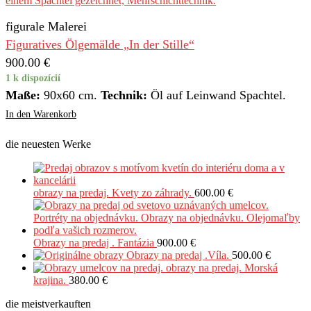
figurale Malerei
Figuratives Ölgemälde „In der Stille“
900.00
€
1 k dispozícií
Maße:
90x60 cm.
Technik:
Öl auf Leinwand Spachtel.
In den Warenkorb
die neuesten Werke
obrazy na predaj. Kvety zo záhrady.
600.00
€
Obrazy na predaj . Fantázia
900.00
€
Obrazy na predaj .Víla.
500.00
€
obrazy na predaj. Morská
krajina.
380.00
€
die meistverkauften