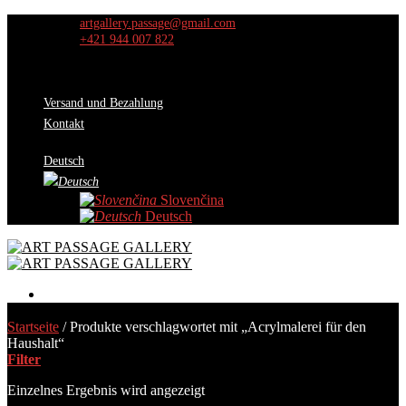
Skip
artgallery.passage@gmail.com
to
+421 944 007 822
content
Versand und Bezahlung
Kontakt
Deutsch
Slovenčina
Deutsch
Werke
Startseite
/
Produkte verschlagwortet mit „Acrylmalerei für den
Auswahl der Kuratoren
Haushalt“
Aktion
Filter
Über uns
Ausstellungen
Einzelnes Ergebnis wird angezeigt
Kontakt