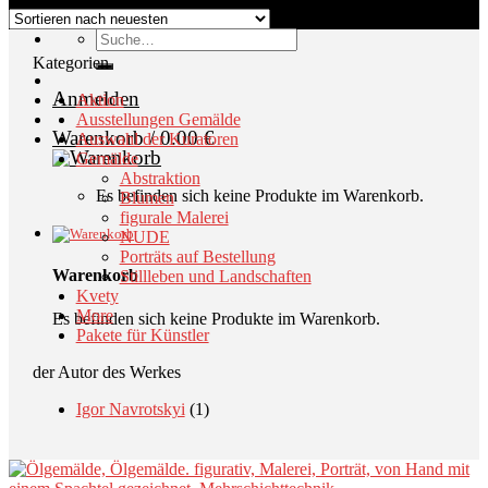
Suche
nach:
Kategorien
Anmelden
Aktion
Ausstellungen Gemälde
Warenkorb /
0.00
€
Auswahl der Kuratoren
Gemälde
Abstraktion
Es befinden sich keine Produkte im Warenkorb.
Blumen
figurale Malerei
NUDE
Porträts auf Bestellung
Warenkorb
Stillleben und Landschaften
Kvety
More
Es befinden sich keine Produkte im Warenkorb.
Pakete für Künstler
der Autor des Werkes
Igor Navrotskyi
(1)