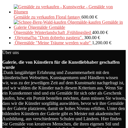
Gemälde zu verkaufen Floral fantasy
600.00
€
Ölgemälde Winterlandschaft .Frühlingslied
400.00
€
Olejomaľba "Dom dobreho pastiera".
300.00
€
Ölgemälde "Meine Träume werden wahr"
1,200.00
€
Über uns
Galerie, die von Künstlern für die Kunstliebhaber geschaffen
wurde
.Dank langjähriger Erfahrung und Zusammenarbeit mit den
künstlerischen Webseiten, Kunstagenturen und Händlern wissen
wir, was zu der jeweiligen Zeit auf dem Kunstmarkt nachgefragt ist,
und wir wählen die Künstler nach diesem Kriterium aus. Wenn Sie
ein Kunstkenner sind und ein Gemälde für sich oder als Geschenk
kaufen, bzw. ein Porträt bestellen möchten, dann müssen Sie wissen,
dass wir die Künstler sorgfältig auswählen, bevor wir ihre Gemälde
in der Galerie platzieren, damit sie hohes Niveau erfüllen. Unter den
bildenden Künstlern der Galerie gibt es Meister mit akademischer
Ausbildung, aus verschiedenen Schulen und Ländern. Hier finden
Sie Gemälde von kreativen Menschen, die ihren eigenen Stil und