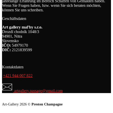
jahrelange Erfahrung im Bereich Schaffen von Gemälden haben.
Wenn Sie Fragen haben, bzw. wenn Sie sich beraten möchten,
können Sie uns schreiben.
Geschäftsdaten
Art gallery maľby s.r.o.
Drozdí chodník 1048/3
94901, Nitra
Slovensko
IČO:
54979170
DIČ:
2121839599
Kontaktdaten
+421 944 007 822
artgallery.passage@gmail.com
Art-Gallery 2026 ©
Preston Champagne