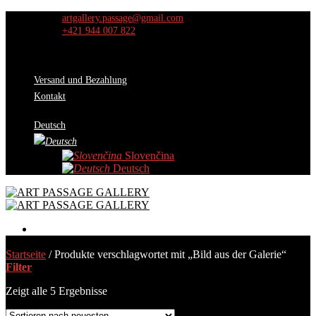
Skip
artgallery.passage@gmail.com
to
+421 944 007 822
content
Versand und Bezahlung
Kontakt
Deutsch
Slovenčina
Deutsch
Werke
Startseite
/
Produkte verschlagwortet mit „Bild aus der Galerie“
Auswahl der Kuratoren
Filter
Aktion
Über uns
Zeigt alle 5 Ergebnisse
Ausstellungen
Kontakt