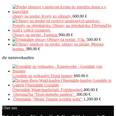
obrazy na predaj. Kvety zo záhrady.
600.00
€
Obrazy na predaj . Fantázia
900.00
€
Obrazy na predaj .Víla.
500.00
€
obrazy na predaj. Morská
krajina.
380.00
€
die meistverkauften
Gemälde zu verkaufen Floral fantasy
600.00
€
Ölgemälde Winterlandschaft .Frühlingslied
400.00
€
Olejomaľba "Dom dobreho pastiera".
300.00
€
Ölgemälde "Meine Träume werden wahr"
1,200.00
€
Über uns