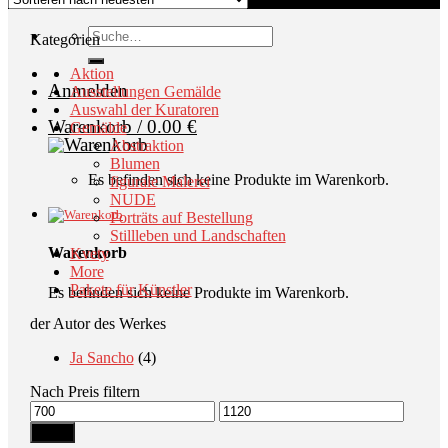
Suche
Kategorien
nach:
Aktion
Anmelden
Ausstellungen Gemälde
Auswahl der Kuratoren
Warenkorb /
0.00
€
Gemälde
Abstraktion
Blumen
Es befinden sich keine Produkte im Warenkorb.
figurale Malerei
NUDE
Porträts auf Bestellung
Stillleben und Landschaften
Warenkorb
Kvety
More
Pakete für Künstler
Es befinden sich keine Produkte im Warenkorb.
der Autor des Werkes
Ja Sancho
(4)
Nach Preis filtern
Min.
Max.
Preis
Preis
Filter