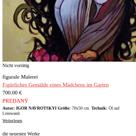
Nicht vorrätig
figurale Malerei
Figürliches Gemälde eines Mädchens im Garten
700.00
€
PREDANÝ
Autor: IGOR NAVROTSKYI Größe:
70x50 cm.
Technik:
Öl auf
Leinwand.
Weiterlesen
die neuesten Werke