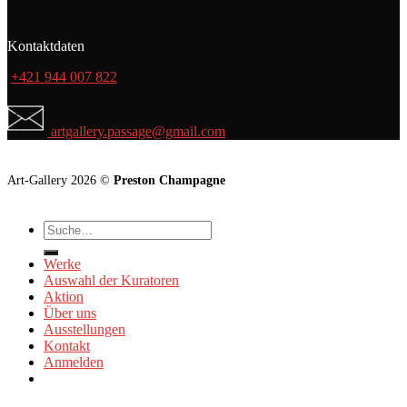
Kontaktdaten
+421 944 007 822
artgallery.passage@gmail.com
Art-Gallery 2026 ©
Preston Champagne
Suche
nach:
Werke
Auswahl der Kuratoren
Aktion
Über uns
Ausstellungen
Kontakt
Anmelden