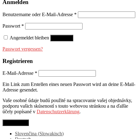
Anmelden
Benutzername oder E-Mail-Adresse
*
Passwort
*
Angemeldet bleiben
Anmelden
Passwort vergessen?
Registrieren
E-Mail-Adresse
*
Ein Link zum Erstellen eines neuen Passwort wird an deine E-Mail-
Adresse gesendet.
Vaše osobné údaje budú použité na spracovanie vašej objednávky,
podporu vašich skúseností s touto webovou stránkou a na ďalšie
účely popísané v
Datenschutzerklärung
.
Registrieren
Slovenčina
(
Slowakisch
)