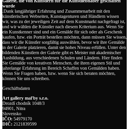
Galerie, die von Künstlern für die Kunstliebhaber geschaffen
wurde
.Dank langjähriger Erfahrung und Zusammenarbeit mit den
künstlerischen Webseiten, Kunstagenturen und Händlern wissen
wir, was zu der jeweiligen Zeit auf dem Kunstmarkt nachgefragt ist,
und wir wählen die Künstler nach diesem Kriterium aus. Wenn Sie
ein Kunstkenner sind und ein Gemälde für sich oder als Geschenk
kaufen, bzw. ein Porträt bestellen möchten, dann müssen Sie wissen,
dass wir die Künstler sorgfältig auswählen, bevor wir ihre Gemälde
in der Galerie platzieren, damit sie hohes Niveau erfüllen. Unter den
bildenden Künstlern der Galerie gibt es Meister mit akademischer
Ausbildung, aus verschiedenen Schulen und Ländern. Hier finden
Sie Gemälde von kreativen Menschen, die ihren eigenen Stil und
jahrelange Erfahrung im Bereich Schaffen von Gemälden haben.
Wenn Sie Fragen haben, bzw. wenn Sie sich beraten möchten,
können Sie uns schreiben.
Geschäftsdaten
Art gallery maľby s.r.o.
Drozdí chodník 1048/3
94901, Nitra
Slovensko
IČO:
54979170
DIČ:
2121839599