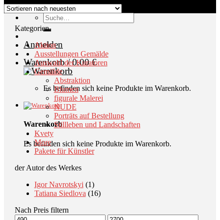
Suche
nach:
Kategorien
Anmelden
Aktion
Ausstellungen Gemälde
Warenkorb /
0.00
€
Auswahl der Kuratoren
Gemälde
Abstraktion
Es befinden sich keine Produkte im Warenkorb.
Blumen
figurale Malerei
NUDE
Porträts auf Bestellung
Warenkorb
Stillleben und Landschaften
Kvety
More
Es befinden sich keine Produkte im Warenkorb.
Pakete für Künstler
der Autor des Werkes
Igor Navrotskyi
(1)
Tatiana Siedlova
(16)
Nach Preis filtern
Min.
Max.