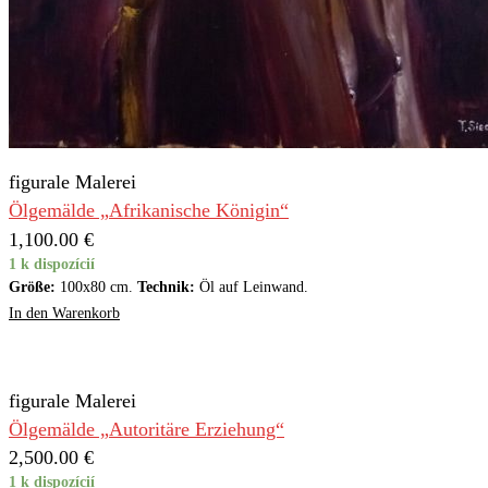
figurale Malerei
Ölgemälde „Afrikanische Königin“
1,100.00
€
1 k dispozícií
Größe:
100x80 cm.
Technik:
Öl auf Leinwand.
In den Warenkorb
figurale Malerei
Ölgemälde „Autoritäre Erziehung“
2,500.00
€
1 k dispozícií