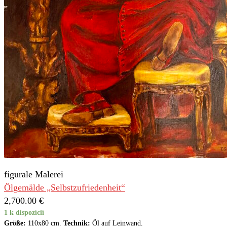
figurale Malerei
Ölgemälde „Selbstzufriedenheit“
2,700.00
€
1 k dispozícií
Größe:
110x80 cm.
Technik:
Öl auf Leinwand.