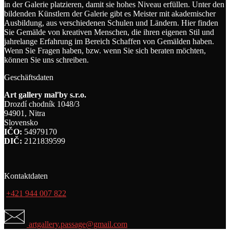
in der Galerie platzieren, damit sie hohes Niveau erfüllen. Unter den
bildenden Künstlern der Galerie gibt es Meister mit akademischer
Ausbildung, aus verschiedenen Schulen und Ländern. Hier finden
Sie Gemälde von kreativen Menschen, die ihren eigenen Stil und
jahrelange Erfahrung im Bereich Schaffen von Gemälden haben.
Wenn Sie Fragen haben, bzw. wenn Sie sich beraten möchten,
können Sie uns schreiben.
Geschäftsdaten
Art gallery maľby s.r.o.
Drozdí chodník 1048/3
94901, Nitra
Slovensko
IČO:
54979170
DIČ:
2121839599
Kontaktdaten
+421 944 007 822
artgallery.passage@gmail.com