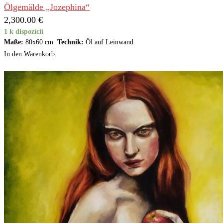
Ölgemälde „Jozephina“
2,300.00
€
1 k dispozícií
Maße:
80x60 cm.
Technik:
Öl auf Leinwand.
In den Warenkorb