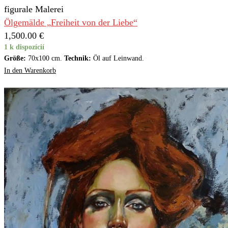
figurale Malerei
Ölgemälde „Freiheit von der Liebe“
1,500.00
€
1 k dispozícií
Größe:
70x100 cm.
Technik:
Öl auf Leinwand.
In den Warenkorb