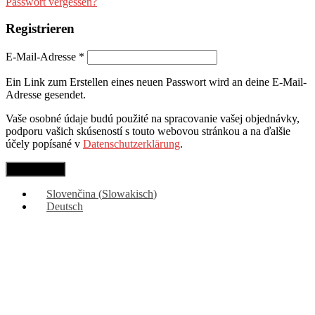
Passwort vergessen?
Registrieren
E-Mail-Adresse
*
Ein Link zum Erstellen eines neuen Passwort wird an deine E-Mail-
Adresse gesendet.
Vaše osobné údaje budú použité na spracovanie vašej objednávky,
podporu vašich skúseností s touto webovou stránkou a na ďalšie
účely popísané v
Datenschutzerklärung
.
Registrieren
Slovenčina
(
Slowakisch
)
Deutsch