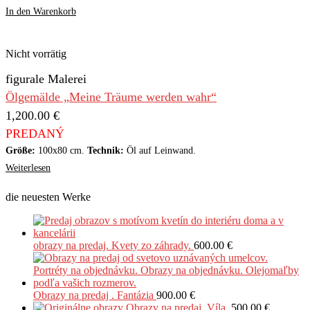
In den Warenkorb
Nicht vorrätig
figurale Malerei
Ölgemälde „Meine Träume werden wahr“
1,200.00
€
PREDANÝ
Größe:
100x80 cm.
Technik:
Öl auf Leinwand.
Weiterlesen
die neuesten Werke
obrazy na predaj. Kvety zo záhrady.
600.00
€
Obrazy na predaj . Fantázia
900.00
€
Obrazy na predaj .Víla.
500.00
€