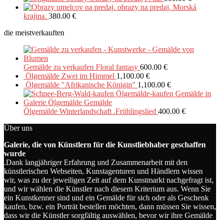
obrazy na predaj. Morská
krajina.
380.00
€
die meistverkauften
Gemälde zu verkaufen Floral fantasy
600.00
€
Ölgemälde Zwei im Himmel
1,100.00
€
Ölgemälde "Afrikanische Königin"
1,100.00
€
Ölgemälde Winterlandschaft .Frühlingslied
400.00
€
Über uns
Galerie, die von Künstlern für die Kunstliebhaber geschaffen
wurde
.Dank langjähriger Erfahrung und Zusammenarbeit mit den
künstlerischen Webseiten, Kunstagenturen und Händlern wissen
wir, was zu der jeweiligen Zeit auf dem Kunstmarkt nachgefragt ist,
und wir wählen die Künstler nach diesem Kriterium aus. Wenn Sie
ein Kunstkenner sind und ein Gemälde für sich oder als Geschenk
kaufen, bzw. ein Porträt bestellen möchten, dann müssen Sie wissen,
dass wir die Künstler sorgfältig auswählen, bevor wir ihre Gemälde