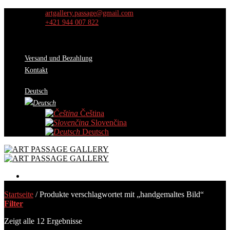
Skip
artgallery.passage@gmail.com
to
+421 944 007 822
content
Versand und Bezahlung
Kontakt
Deutsch
Čeština
Slovenčina
Deutsch
Werke
Startseite
/
Produkte verschlagwortet mit „handgemaltes Bild“
Auswahl der Kuratoren
Filter
Aktion
Über uns
Zeigt alle 12 Ergebnisse
Ausstellungen