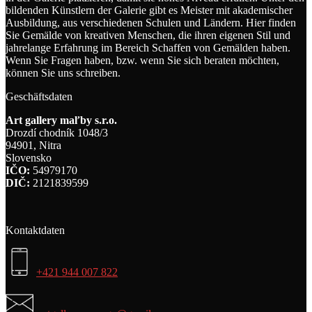
bildenden Künstlern der Galerie gibt es Meister mit akademischer
Ausbildung, aus verschiedenen Schulen und Ländern. Hier finden
Sie Gemälde von kreativen Menschen, die ihren eigenen Stil und
jahrelange Erfahrung im Bereich Schaffen von Gemälden haben.
Wenn Sie Fragen haben, bzw. wenn Sie sich beraten möchten,
können Sie uns schreiben.
Geschäftsdaten
Art gallery maľby s.r.o.
Drozdí chodník 1048/3
94901, Nitra
Slovensko
IČO:
54979170
DIČ:
2121839599
Kontaktdaten
+421 944 007 822