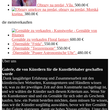
Obrazy na predaj .Víla.
500.00
€
obrazy na predaj. Morská
krajina.
380.00
€
die meistverkauften
Gemälde zu verkaufen Floral fantasy
600.00
€
Ölgemälde "Frida".
550.00
€
Ölgemälde "Teezeremonie"
550.00
€
Ölgemälde "Prager Astronomische Uhr".
480.00
€
Über uns
Galerie, die von Künstlern für die Kunstliebhaber geschaffen
wurde
.Dank langjähriger Erfahrung und Zusammenarbeit mit den
künstlerischen Webseiten, Kunstagenturen und Händlern wissen
wir, was zu der jeweiligen Zeit auf dem Kunstmarkt nachgefragt ist,
und wir wählen die Künstler nach diesem Kriterium aus. Wenn Sie
ein Kunstkenner sind und ein Gemälde für sich oder als Geschenk
kaufen, bzw. ein Porträt bestellen möchten, dann müssen Sie wissen,
dass wir die Künstler sorgfältig auswählen, bevor wir ihre Gemälde
in der Galerie platzieren, damit sie hohes Niveau erfüllen. Unter den