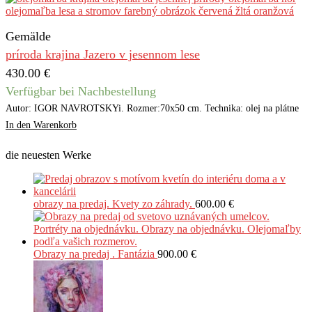
Gemälde
príroda krajina Jazero v jesennom lese
430.00
€
Verfügbar bei Nachbestellung
Autor: IGOR NAVROTSKYi. Rozmer:70x50 cm. Technika: olej na plátne
In den Warenkorb
die neuesten Werke
obrazy na predaj. Kvety zo záhrady.
600.00
€
Obrazy na predaj . Fantázia
900.00
€