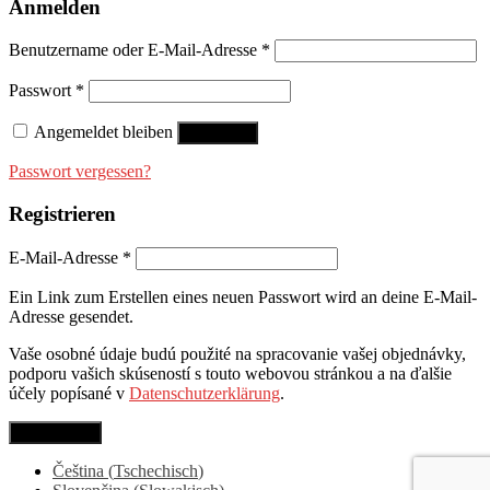
Anmelden
Benutzername oder E-Mail-Adresse
*
Passwort
*
Angemeldet bleiben
Anmelden
Passwort vergessen?
Registrieren
E-Mail-Adresse
*
Ein Link zum Erstellen eines neuen Passwort wird an deine E-Mail-
Adresse gesendet.
Vaše osobné údaje budú použité na spracovanie vašej objednávky,
podporu vašich skúseností s touto webovou stránkou a na ďalšie
účely popísané v
Datenschutzerklärung
.
Registrieren
Čeština
(
Tschechisch
)