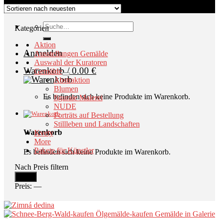
Kontakt
Suche
Kategorien
nach:
Aktion
Anmelden
Ausstellungen Gemälde
Auswahl der Kuratoren
Warenkorb /
0.00
€
Gemälde
Abstraktion
Blumen
Es befinden sich keine Produkte im Warenkorb.
figurale Malerei
NUDE
Porträts auf Bestellung
Stillleben und Landschaften
Warenkorb
Kvety
More
Pakete für Künstler
Es befinden sich keine Produkte im Warenkorb.
Nach Preis filtern
Min.
Max.
Filter
Preis
Preis
Preis:
—