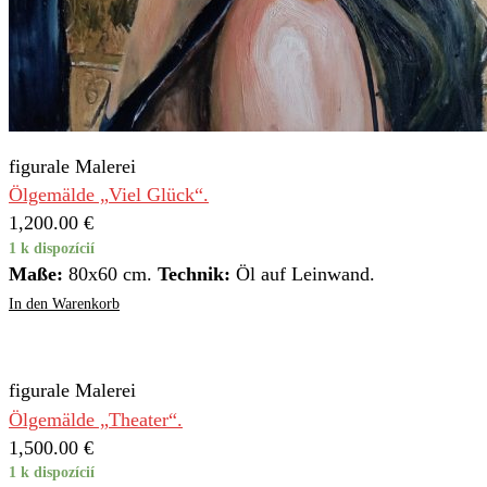
figurale Malerei
Ölgemälde „Viel Glück“.
1,200.00
€
1 k dispozícií
Maße:
80x60 cm.
Technik:
Öl auf Leinwand.
In den Warenkorb
figurale Malerei
Ölgemälde „Theater“.
1,500.00
€
1 k dispozícií