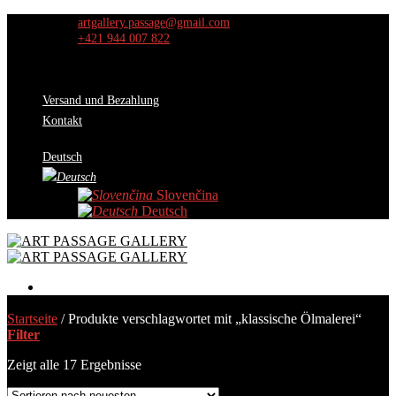
Skip
artgallery.passage@gmail.com
to
+421 944 007 822
content
Versand und Bezahlung
Kontakt
Deutsch
Slovenčina
Deutsch
Werke
Startseite
/
Produkte verschlagwortet mit „klassische Ölmalerei“
Auswahl der Kuratoren
Filter
Aktion
Über uns
Zeigt alle 17 Ergebnisse
Ausstellungen
Kontakt