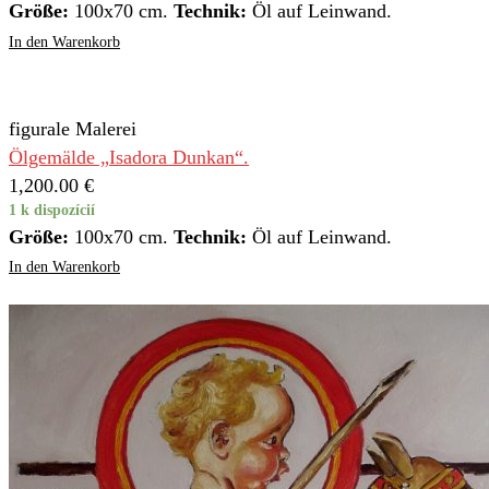
Größe:
100x70 cm.
Technik:
Öl auf Leinwand.
In den Warenkorb
figurale Malerei
Ölgemälde „Isadora Dunkan“.
1,200.00
€
1 k dispozícií
Größe:
100x70 cm.
Technik:
Öl auf Leinwand.
In den Warenkorb