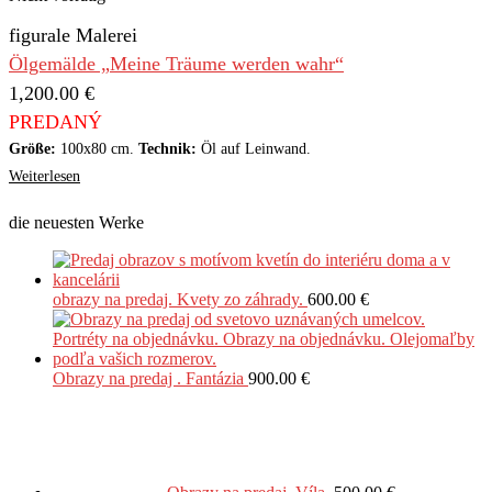
figurale Malerei
Ölgemälde „Meine Träume werden wahr“
1,200.00
€
PREDANÝ
Größe:
100x80 cm.
Technik:
Öl auf Leinwand.
Weiterlesen
die neuesten Werke
obrazy na predaj. Kvety zo záhrady.
600.00
€
Obrazy na predaj . Fantázia
900.00
€