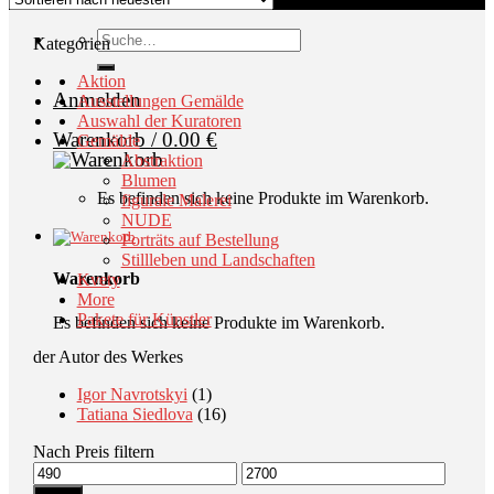
Suche
Kategorien
nach:
Aktion
Anmelden
Ausstellungen Gemälde
Auswahl der Kuratoren
Warenkorb /
0.00
€
Gemälde
Abstraktion
Blumen
Es befinden sich keine Produkte im Warenkorb.
figurale Malerei
NUDE
Porträts auf Bestellung
Stillleben und Landschaften
Warenkorb
Kvety
More
Pakete für Künstler
Es befinden sich keine Produkte im Warenkorb.
der Autor des Werkes
Igor Navrotskyi
(1)
Tatiana Siedlova
(16)
Nach Preis filtern
Min.
Max.
Preis
Preis