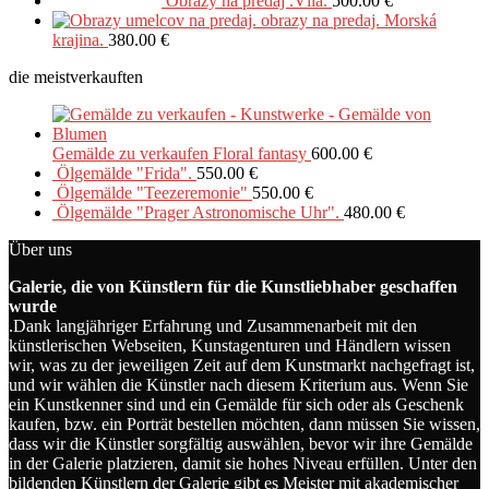
Obrazy na predaj .Víla.
500.00
€
obrazy na predaj. Morská
krajina.
380.00
€
die meistverkauften
Gemälde zu verkaufen Floral fantasy
600.00
€
Ölgemälde "Frida".
550.00
€
Ölgemälde "Teezeremonie"
550.00
€
Ölgemälde "Prager Astronomische Uhr".
480.00
€
Über uns
Galerie, die von Künstlern für die Kunstliebhaber geschaffen
wurde
.Dank langjähriger Erfahrung und Zusammenarbeit mit den
künstlerischen Webseiten, Kunstagenturen und Händlern wissen
wir, was zu der jeweiligen Zeit auf dem Kunstmarkt nachgefragt ist,
und wir wählen die Künstler nach diesem Kriterium aus. Wenn Sie
ein Kunstkenner sind und ein Gemälde für sich oder als Geschenk
kaufen, bzw. ein Porträt bestellen möchten, dann müssen Sie wissen,
dass wir die Künstler sorgfältig auswählen, bevor wir ihre Gemälde
in der Galerie platzieren, damit sie hohes Niveau erfüllen. Unter den
bildenden Künstlern der Galerie gibt es Meister mit akademischer