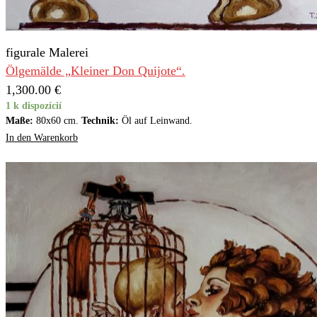
figurale Malerei
Ölgemälde „Kleiner Don Quijote“.
1,300.00
€
1 k dispozícií
Maße:
80x60 cm.
Technik:
Öl auf Leinwand.
In den Warenkorb