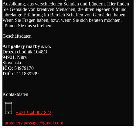
Ausbildung, aus verschiedenen Schulen und Ländern. Hier finden
Sie Gemälde von kreativen Menschen, die ihren eigenen Stil und
jahrelange Erfahrung im Bereich Schaffen von Gemälden haben.
Wenn Sie Fragen haben, bzw. wenn Sie sich beraten möchten,
können Sie uns schreiben.
Geschäftsdaten
Art gallery maľby s.r.o.
Drozdí chodník 1048/3
94901, Nitra
Slovensko
IČO:
54979170
DIČ:
2121839599
Kontaktdaten
+421 944 007 822
artgallery.passage@gmail.com