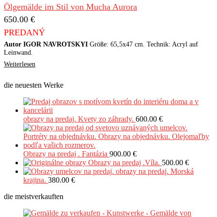
Ölgemälde im Stil von Mucha Aurora
650.00
€
PREDANÝ
Autor IGOR NAVROTSKYI
Größe: 65,5x47 cm. Technik: Acryl auf
Leinwand.
Weiterlesen
die neuesten Werke
obrazy na predaj. Kvety zo záhrady.
600.00
€
Obrazy na predaj . Fantázia
900.00
€
Obrazy na predaj .Víla.
500.00
€
obrazy na predaj. Morská
krajina.
380.00
€
die meistverkauften