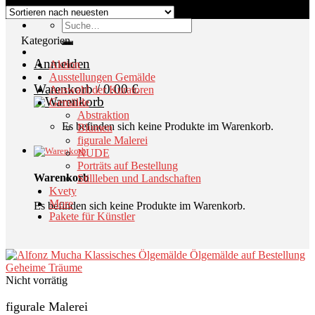
Suche
nach:
Kategorien
Anmelden
Aktion
Ausstellungen Gemälde
Warenkorb /
0.00
€
Auswahl der Kuratoren
Gemälde
Abstraktion
Es befinden sich keine Produkte im Warenkorb.
Blumen
figurale Malerei
NUDE
Porträts auf Bestellung
Warenkorb
Stillleben und Landschaften
Kvety
More
Es befinden sich keine Produkte im Warenkorb.
Pakete für Künstler
Nicht vorrätig
figurale Malerei