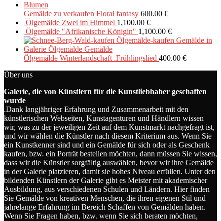
Gemälde zu verkaufen Floral fantasy
600.00
€
Ölgemälde Zwei im Himmel
1,100.00
€
Ölgemälde "Afrikanische Königin"
1,100.00
€
Ölgemälde Winterlandschaft .Frühlingslied
400.00
€
Über uns
Galerie, die von Künstlern für die Kunstliebhaber geschaffen
wurde
.Dank langjähriger Erfahrung und Zusammenarbeit mit den
künstlerischen Webseiten, Kunstagenturen und Händlern wissen
wir, was zu der jeweiligen Zeit auf dem Kunstmarkt nachgefragt ist,
und wir wählen die Künstler nach diesem Kriterium aus. Wenn Sie
ein Kunstkenner sind und ein Gemälde für sich oder als Geschenk
kaufen, bzw. ein Porträt bestellen möchten, dann müssen Sie wissen,
dass wir die Künstler sorgfältig auswählen, bevor wir ihre Gemälde
in der Galerie platzieren, damit sie hohes Niveau erfüllen. Unter den
bildenden Künstlern der Galerie gibt es Meister mit akademischer
Ausbildung, aus verschiedenen Schulen und Ländern. Hier finden
Sie Gemälde von kreativen Menschen, die ihren eigenen Stil und
jahrelange Erfahrung im Bereich Schaffen von Gemälden haben.
Wenn Sie Fragen haben, bzw. wenn Sie sich beraten möchten,