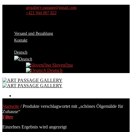
Skip
artgallery.passage@gmail.com
to
+421 944 007 822
content
Versand und Bezahlung
Kontakt
Deutsch
Slovenčina
Deutsch
Werke
Startseite
/
Produkte verschlagwortet mit „schönes Ölgemälde für
Auswahl der Kuratoren
Zuhause“
Aktion
Filter
Über uns
Ausstellungen
Einzelnes Ergebnis wird angezeigt
Kontakt