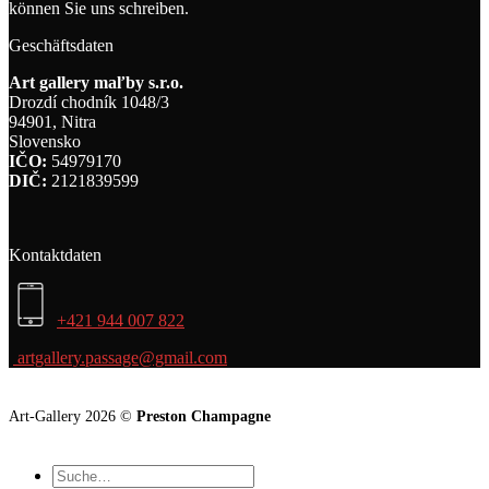
können Sie uns schreiben.
Geschäftsdaten
Art gallery maľby s.r.o.
Drozdí chodník 1048/3
94901, Nitra
Slovensko
IČO:
54979170
DIČ:
2121839599
Kontaktdaten
+421 944 007 822
artgallery.passage@gmail.com
Art-Gallery 2026 ©
Preston Champagne
Suche