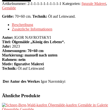
des
Artikelnummer:
2-1-1-1-1-1-1-1-1-1-1
Kategorien:
figurale Malerei
,
Lebens".
Gemälde
Menge
Größe:
70×60 cm.
Technik:
Öl auf Leinwand.
Beschreibung
Zusätzliche Informationen
Autor:
IGOR NAVROTSKYI
Titel: Ölgemälde „König des Lebens“.
Jahr:
2023
Abmessungen: 70×60 cm
Markierung: manuell nach unten
Rahmen: nein
Motiv: figurative Malerei
Technik:
Öl auf Leinwand
Der Autor des Werkes
Igor Navrotskyi
Ähnliche Produkte