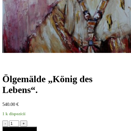
Ölgemälde „König des
Lebens“.
540.00
€
1 k dispozícií
Ölgemälde
"König
In den Warenkorb