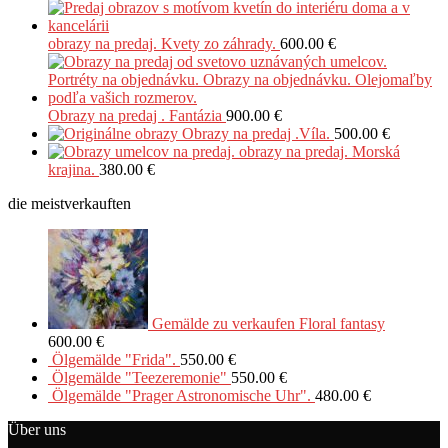
obrazy na predaj. Kvety zo záhrady.
600.00
€
Obrazy na predaj . Fantázia
900.00
€
Obrazy na predaj .Víla.
500.00
€
obrazy na predaj. Morská
krajina.
380.00
€
die meistverkauften
Gemälde zu verkaufen Floral fantasy
600.00
€
Ölgemälde "Frida".
550.00
€
Ölgemälde "Teezeremonie"
550.00
€
Ölgemälde "Prager Astronomische Uhr".
480.00
€
Über uns