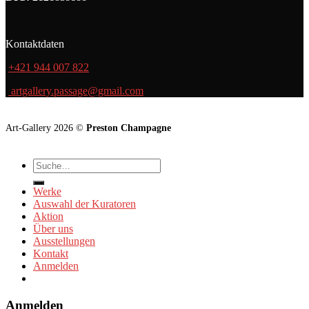
Kontaktdaten
+421 944 007 822
artgallery.passage@gmail.com
Art-Gallery 2026 ©
Preston Champagne
Suche
nach:
Werke
Auswahl der Kuratoren
Aktion
Über uns
Ausstellungen
Kontakt
Anmelden
Anmelden