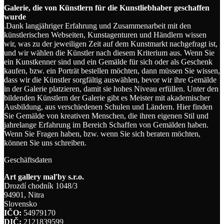
Galerie, die von Künstlern für die Kunstliebhaber geschaffen
wurde
.Dank langjähriger Erfahrung und Zusammenarbeit mit den
künstlerischen Webseiten, Kunstagenturen und Händlern wissen
wir, was zu der jeweiligen Zeit auf dem Kunstmarkt nachgefragt ist,
und wir wählen die Künstler nach diesem Kriterium aus. Wenn Sie
ein Kunstkenner sind und ein Gemälde für sich oder als Geschenk
kaufen, bzw. ein Porträt bestellen möchten, dann müssen Sie wissen,
dass wir die Künstler sorgfältig auswählen, bevor wir ihre Gemälde
in der Galerie platzieren, damit sie hohes Niveau erfüllen. Unter den
bildenden Künstlern der Galerie gibt es Meister mit akademischer
Ausbildung, aus verschiedenen Schulen und Ländern. Hier finden
Sie Gemälde von kreativen Menschen, die ihren eigenen Stil und
jahrelange Erfahrung im Bereich Schaffen von Gemälden haben.
Wenn Sie Fragen haben, bzw. wenn Sie sich beraten möchten,
können Sie uns schreiben.
Geschäftsdaten
Art gallery maľby s.r.o.
Drozdí chodník 1048/3
94901, Nitra
Slovensko
IČO:
54979170
DIČ:
2121839599