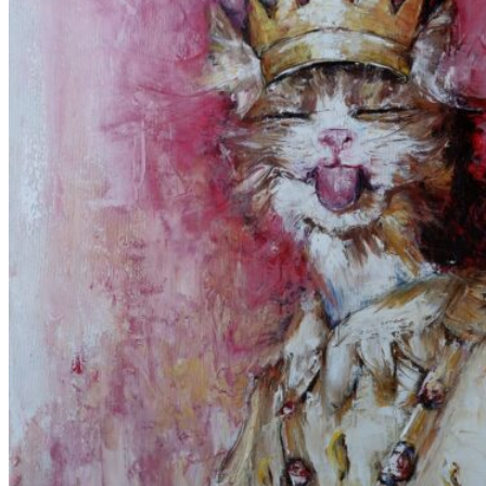
Kontakt
Suche
nach:
Anmelden
Warenkorb /
0.00
€
Es befinden sich keine Produkte im Warenkorb.
Warenkorb
Es befinden sich keine Produkte im Warenkorb.