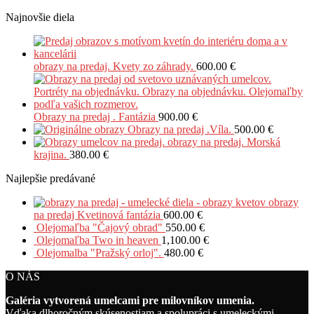
Najnovšie diela
obrazy na predaj. Kvety zo záhrady.
600.00
€
Obrazy na predaj . Fantázia
900.00
€
Obrazy na predaj .Víla.
500.00
€
obrazy na predaj. Morská
krajina.
380.00
€
Najlepšie predávané
obrazy
na predaj Kvetinová fantázia
600.00
€
Olejomaľba "Čajový obrad"
550.00
€
Olejomaľba Two in heaven
1,100.00
€
Olejomalba "Pražský orloj".
480.00
€
O NÁS
Galéria vytvorená umelcami pre milovníkov umenia.
Vďaka dlhoročným skúsenostiam a spolupráci s umeleckými