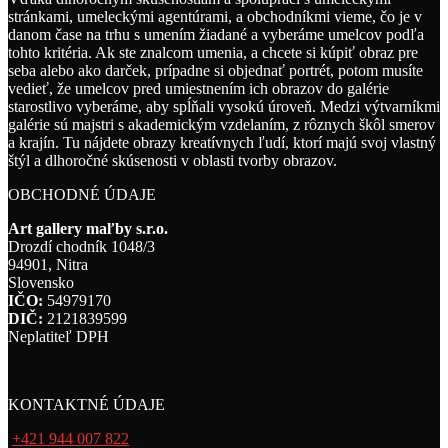
stránkami, umeleckými agentúrami, a obchodníkmi vieme, čo je v
danom čase na trhu s umením žiadané a vyberáme umelcov podľa
tohto kritéria. Ak ste znalcom umenia, a chcete si kúpiť obraz pre
seba alebo ako darček, prípadne si objednať portrét, potom musíte
vedieť, že umelcov pred umiestnením ich obrazov do galérie
starostlivo vyberáme, aby spĺňali vysokú úroveň. Medzi výtvarníkmi
galérie sú majstri s akademickým vzdelaním, z rôznych škôl smerov
a krajín. Tu nájdete obrazy kreatívnych ľudí, ktorí majú svoj vlastný
štýl a dlhoročné skúsenosti v oblasti tvorby obrazov.
OBCHODNÉ ÚDAJE
Art gallery maľby s.r.o.
Drozdí chodník 1048/3
94901, Nitra
Slovensko
IČO:
54979170
DIČ:
2121839599
Neplatiteľ DPH
KONTAKTNÉ ÚDAJE
+421 944 007 822