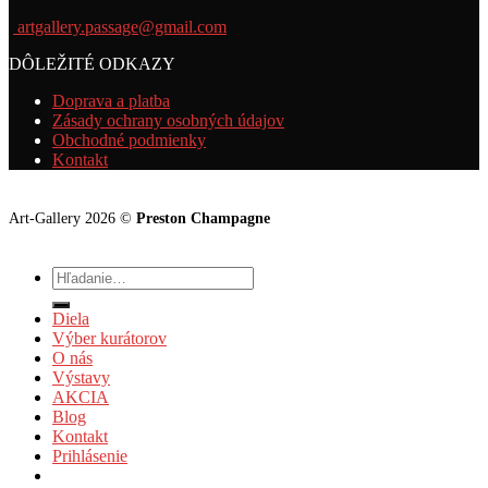
artgallery.passage@gmail.com
DÔLEŽITÉ ODKAZY
Doprava a platba
Zásady ochrany osobných údajov
Obchodné podmienky
Kontakt
Art-Gallery 2026 ©
Preston Champagne
Hľadať:
Diela
Výber kurátorov
O nás
Výstavy
AKCIA
Blog
Kontakt
Prihlásenie