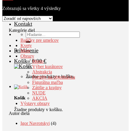
O nás
Výstavy
Zobrazujú sa všetky 4 výsledky
AKCIA
Blog
Kontakt
Kategórie diel
Hľadať:
Balíčky pre umelcov
Kvety
Prihlásenie
More
Obrazy
Košík /
0.00
€
Mesto
Výber kurátorov
Abstrakcia
Žiadne produkty v košíku.
Portréty na objednávku
Figurálna maľba
Zátišie a krajiny
NUDE
Košík
AKCIA
Výstavy obrazy
Žiadne produkty v košíku.
Autor diela
Igor Navrotskyi
(4)