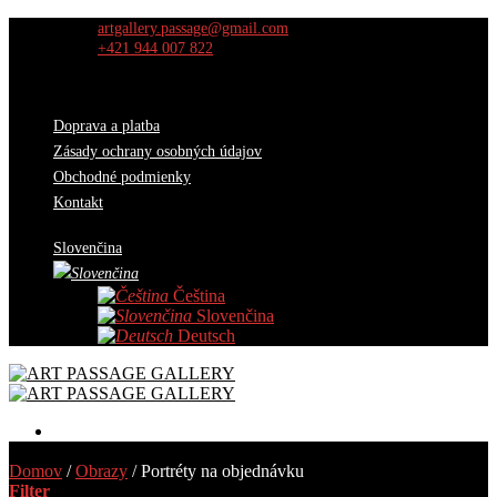
Skip
artgallery.passage@gmail.com
to
+421 944 007 822
content
Doprava a platba
Zásady ochrany osobných údajov
Obchodné podmienky
Kontakt
Slovenčina
Čeština
Slovenčina
Deutsch
Diela
Domov
/
Obrazy
/
Portréty na objednávku
Výber kurátorov
Filter