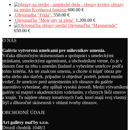
obrazy
na predaj Kvetinová fantázia
600.00
€
Olejomalba "Frida".
550.00
€
Olejomaľba "Moje sny sa plnia"
1,200.00
€
Olejomaľba "Masquerade"
650.00
€
O NÁS
Galéria vytvorená umelcami pre milovníkov umenia.
Vďaka dlhoročným skúsenostiam a spolupráci s umeleckými
stránkami, umeleckými agentúrami, a obchodníkmi vieme, čo je v
danom čase na trhu s umením žiadané a vyberáme umelcov podľa
tohto kritéria. Ak ste znalcom umenia, a chcete si kúpiť obraz pre
seba alebo ako darček, prípadne si objednať portrét, potom musíte
vedieť, že umelcov pred umiestnením ich obrazov do galérie
starostlivo vyberáme, aby spĺňali vysokú úroveň. Medzi výtvarníkmi
galérie sú majstri s akademickým vzdelaním, z rôznych škôl smerov
a krajín. Tu nájdete obrazy kreatívnych ľudí, ktorí majú svoj vlastný
štýl a dlhoročné skúsenosti v oblasti tvorby obrazov.
OBCHODNÉ ÚDAJE
Art gallery maľby s.r.o.
Drozdí chodník 1048/3