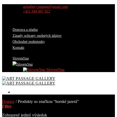
Skip
artgallery.passage@gmail.com
to
+421 944 007 822
content
Doprava a platba
Zásady ochrany osobných údajov
Obchodné podmienky
Kontakt
Slovenčina
Slovenčina
Diela
Domov
/
Produkty so značkou “horské jazerá”
Výber kurátorov
Filter
O nás
Výstavy
Zobrazený jediný výsledok