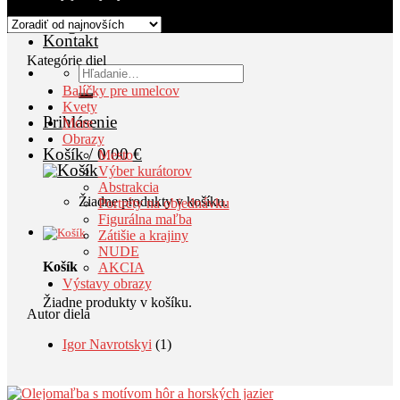
AKCIA
Blog
Kontakt
Kategórie diel
Hľadať:
Balíčky pre umelcov
Kvety
Prihlásenie
More
Obrazy
Košík /
0.00
€
Mesto
Výber kurátorov
Abstrakcia
Žiadne produkty v košíku.
Portréty na objednávku
Figurálna maľba
Zátišie a krajiny
NUDE
Košík
AKCIA
Výstavy obrazy
Žiadne produkty v košíku.
Autor diela
Igor Navrotskyi
(1)