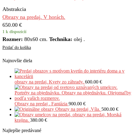
Abstrakcia
Obrazy na predaj. V horách.
650.00
€
1 k dispozícií
Rozmer:
80х60 cm.
Technika:
olej .
Pridať do košíka
Najnovšie diela
obrazy na predaj. Kvety zo záhrady.
600.00
€
Obrazy na predaj . Fantázia
900.00
€
Obrazy na predaj .Víla.
500.00
€
obrazy na predaj. Morská
krajina.
380.00
€
Najlepšie predávané