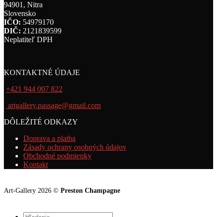
94901, Nitra
Slovensko
IČO:
54979170
DIČ:
2121839599
Neplatiteľ DPH
KONTAKTNÉ ÚDAJE
+421 944 007 822
artgallery.passage@gmail.com
DÔLEŽITÉ ODKAZY
Doprava a platba
Zásady ochrany osobných údajov
Obchodné podmienky
Kontakt
Art-Gallery 2026 ©
Preston Champagne
Hľadať: