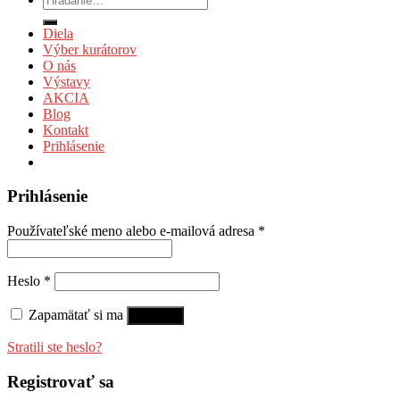
Diela
Výber kurátorov
O nás
Výstavy
AKCIA
Blog
Kontakt
Prihlásenie
Prihlásenie
Používateľské meno alebo e-mailová adresa
*
Heslo
*
Zapamätať si ma
Prihlásiť
Stratili ste heslo?
Registrovať sa