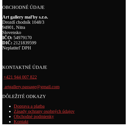
OBCHODNÉ ÚDAJE
Art gallery maľby s.r.o.
Drozdí chodník 1048/3
94901, Nitra
Slovensko
IČO:
54979170
DIČ:
2121839599
Neplatiteľ DPH
KONTAKTNÉ ÚDAJE
+421 944 007 822
artgallery.passage@gmail.com
DÔLEŽITÉ ODKAZY
Doprava a platba
Zásady ochrany osobných údajov
Obchodné podmienky
Kontakt