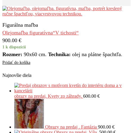
Figurálna maľba
Olejomaľba figuratívna“V tichosti“
900.00
€
1 k dispozícií
Rozmer:
90x60 cm.
Technika:
olej na plátne špachtľa.
Pridať do košíka
Najnovšie diela
obrazy na predaj. Kvety zo záhrady.
600.00
€
Obrazy na predaj . Fantázia
900.00
€
Obrazy na predaj .Víla.
500.00
€