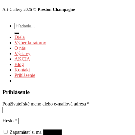
Art-Gallery 2026 ©
Preston Champagne
Hľadať:
Diela
Výber kurátorov
O nás
Výstavy
AKCIA
Blog
Kontakt
Prihlásenie
Prihlásenie
Používateľské meno alebo e-mailová adresa
*
Heslo
*
Zapamätať si ma
Prihlásiť