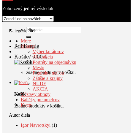
Výstavy
AKCIA
Zobrazený jediný výsledok
Blog
Kontakt
Hľadať:
Kategórie diel
More
Prihlásenie
Obrazy
Výber kurátorov
Košík /
0.00
€
Abstrakcia
Portréty na objednávku
Mesto
Žiadne produkty v košíku.
Figurálna maľba
Zátišie a krajiny
NUDE
AKCIA
Košík
Výstavy obrazy
Balíčky pre umelcov
Kvety
Žiadne produkty v košíku.
Autor diela
Igor Navrotskyi
(1)