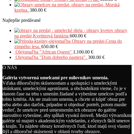
obrazy na predaj. Morská
krajina.
380.00
€
Najlepšie predávané
obrazy
na predaj Kvetinová fantázia
600.00
€
Obrazy na predaj.Cesta do
zimného lesa.
650.00
€
Olejomaľba "African Queen"
1,100.00
€
Olejomaľba "Dom dobreho pastiera".
300.00
€
O NÁS
Galéria vytvorená umelcami pre milovníkov umenia.
Vďaka dlhoročným skúsenostiam a spolupráci s umeleckými
stránkami, umeleckými agentúrami, a obchodníkmi vieme, čo je v
danom čase na trhu s umením žiadané a vyberáme umelcov podľa
tohto kritéria. Ak ste znalcom umenia, a chcete si kúpiť obraz pre
seba alebo ako darček, prípadne si objednať portrét, potom musíte
vedieť, že umelcov pred umiestnením ich obrazov do galérie
starostlivo vyberáme, aby spĺňali vysokú úroveň. Medzi výtvarníkmi
galérie sú majstri s akademickým vzdelaním, z rôznych škôl smerov
a krajín. Tu nájdete obrazy kreatívnych ľudí, ktorí majú svoj vlastný
štýl a dlhoročné skúsenosti v oblasti tvorby obrazov.