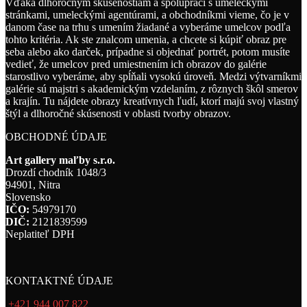
Vďaka dlhoročným skúsenostiam a spolupráci s umeleckými
stránkami, umeleckými agentúrami, a obchodníkmi vieme, čo je v
danom čase na trhu s umením žiadané a vyberáme umelcov podľa
tohto kritéria. Ak ste znalcom umenia, a chcete si kúpiť obraz pre
seba alebo ako darček, prípadne si objednať portrét, potom musíte
vedieť, že umelcov pred umiestnením ich obrazov do galérie
starostlivo vyberáme, aby spĺňali vysokú úroveň. Medzi výtvarníkmi
galérie sú majstri s akademickým vzdelaním, z rôznych škôl smerov
a krajín. Tu nájdete obrazy kreatívnych ľudí, ktorí majú svoj vlastný
štýl a dlhoročné skúsenosti v oblasti tvorby obrazov.
OBCHODNÉ ÚDAJE
Art gallery maľby s.r.o.
Drozdí chodník 1048/3
94901, Nitra
Slovensko
IČO:
54979170
DIČ:
2121839599
Neplatiteľ DPH
KONTAKTNÉ ÚDAJE
+421 944 007 822