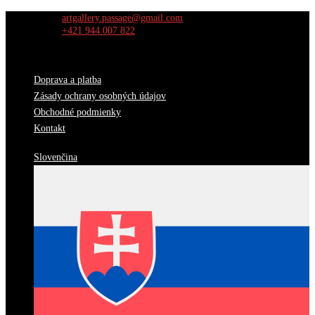
Skip
artgallery.passage@gmail.com
to
+421 944 007 822
content
Doprava a platba
Zásady ochrany osobných údajov
Obchodné podmienky
Kontakt
Slovenčina