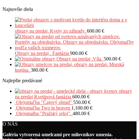
Najnovšie diela
obrazy na predaj. Kvety zo záhrady.
600.00
€
Obrazy na predaj . Fantázia
900.00
€
Obrazy na predaj .Víla.
500.00
€
obrazy na predaj. Morská
krajina.
380.00
€
Najlepšie predávané
obrazy
na predaj Kvetinová fantázia
600.00
€
Olejomaľba "Čajový obrad"
550.00
€
Olejomaľba Two in heaven
1,100.00
€
Olejomalba "Pražský orloj".
480.00
€
O NÁS
Galéria vytvorená umelcami pre milovníkov umenia.