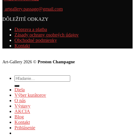
artgallery.passage@gmail.com
DÔLEŽITÉ ODKAZY
Doprava a platba
Zásady ochrany osobných údajov
Obchodné podmienky
Kontakt
Art-Gallery 2026 ©
Preston Champagne
Hľadať:
Diela
Výber kurátorov
O nás
Výstavy
AKCIA
Blog
Kontakt
Prihlásenie