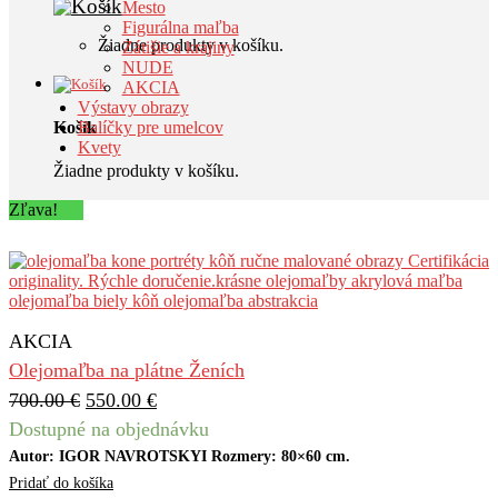
Mesto
Figurálna maľba
Žiadne produkty v košíku.
Zátišie a krajiny
NUDE
AKCIA
Výstavy obrazy
Košík
Balíčky pre umelcov
Kvety
Žiadne produkty v košíku.
Zľava!
AKCIA
Olejomaľba na plátne Ženích
700.00
€
550.00
€
Dostupné na objednávku
Autor: IGOR NAVROTSKYI Rozmery: 80×60 cm.
Pridať do košíka