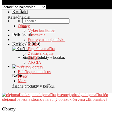
AKCIA
Blog
Kontakt
Kategórie diel
Hľadať:
Obrazy
Výber kurátorov
Prihlásenie
Abstrakcia
Portréty na objednávku
Košík /
0.00
€
Mesto
Figurálna maľba
Zátišie a krajiny
Žiadne produkty v košíku.
NUDE
AKCIA
Výstavy obrazy
Balíčky pre umelcov
Košík
Kvety
More
Žiadne produkty v košíku.
Obrazy