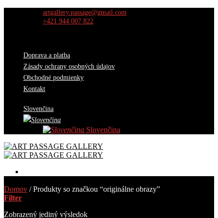
Skip
artgallery.passage@gmail.com
to
+421 944 007 822
content
Doprava a platba
Zásady ochrany osobných údajov
Obchodné podmienky
Kontakt
Slovenčina
Slovenčina
Diela
Domov
/
Produkty so značkou “originálne obrazy”
Výber kurátorov
Filter
O nás
Výstavy
Zobrazený jediný výsledok