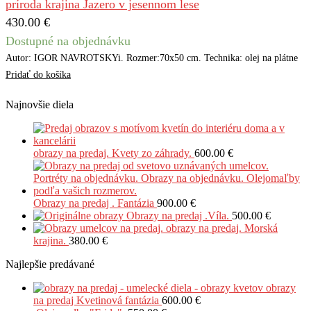
príroda krajina Jazero v jesennom lese
430.00
€
Dostupné na objednávku
Autor: IGOR NAVROTSKYi. Rozmer:70x50 cm. Technika: olej na plátne
Pridať do košíka
Najnovšie diela
obrazy na predaj. Kvety zo záhrady.
600.00
€
Obrazy na predaj . Fantázia
900.00
€
Obrazy na predaj .Víla.
500.00
€
obrazy na predaj. Morská
krajina.
380.00
€
Najlepšie predávané
obrazy
na predaj Kvetinová fantázia
600.00
€