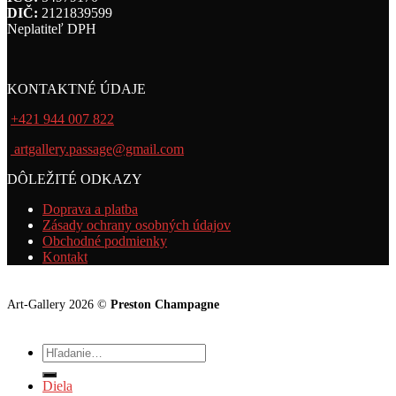
DIČ:
2121839599
Neplatiteľ DPH
KONTAKTNÉ ÚDAJE
+421 944 007 822
artgallery.passage@gmail.com
DÔLEŽITÉ ODKAZY
Doprava a platba
Zásady ochrany osobných údajov
Obchodné podmienky
Kontakt
Art-Gallery 2026 ©
Preston Champagne
Hľadať:
Diela