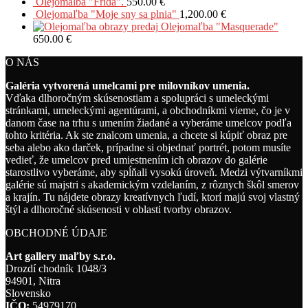
Olejomalba "Frida".
550.00
€
Olejomaľba "Moje sny sa plnia"
1,200.00
€
Olejomaľba "Masquerade"
650.00
€
O NÁS
Galéria vytvorená umelcami pre milovníkov umenia.
Vďaka dlhoročným skúsenostiam a spolupráci s umeleckými
stránkami, umeleckými agentúrami, a obchodníkmi vieme, čo je v
danom čase na trhu s umením žiadané a vyberáme umelcov podľa
tohto kritéria. Ak ste znalcom umenia, a chcete si kúpiť obraz pre
seba alebo ako darček, prípadne si objednať portrét, potom musíte
vedieť, že umelcov pred umiestnením ich obrazov do galérie
starostlivo vyberáme, aby spĺňali vysokú úroveň. Medzi výtvarníkmi
galérie sú majstri s akademickým vzdelaním, z rôznych škôl smerov
a krajín. Tu nájdete obrazy kreatívnych ľudí, ktorí majú svoj vlastný
štýl a dlhoročné skúsenosti v oblasti tvorby obrazov.
OBCHODNÉ ÚDAJE
Art gallery maľby s.r.o.
Drozdí chodník 1048/3
94901, Nitra
Slovensko
IČO:
54979170