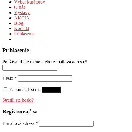
Výber kurátorov
O nás
Výstavy
AKCIA
Blog
Kontakt
Prihlásenie
Prihlásenie
Používateľské meno alebo e-mailová adresa
*
Heslo
*
Zapamätať si ma
Prihlásiť
Stratili ste heslo?
Registrovať sa
E-mailová adresa
*