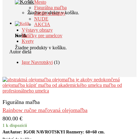
Mesto
Figurálna maľba
Žiadne produkty v košíku.
Zátišie a krajiny
NUDE
AKCIA
Výstavy obrazy
Košík
Balíčky pre umelcov
Kvety
Žiadne produkty v košíku.
Autor diela
Igor Navrotskyi
(1)
Figurálna maľba
Rainbow ručne maľovaná olejomaľba
800.00
€
1 k dispozícií
AutAutor: IGOR NAVROTSKYI Rozmery: 60×60 cm.