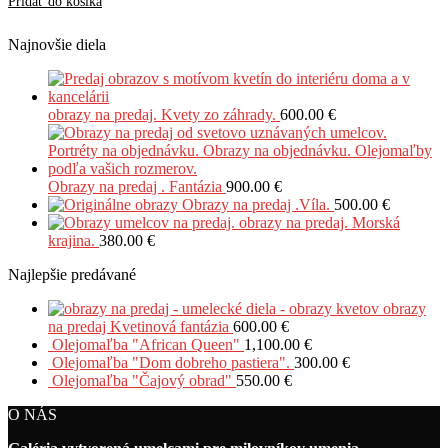
Pridať do košíka
Najnovšie diela
obrazy na predaj. Kvety zo záhrady.
600.00
€
Obrazy na predaj . Fantázia
900.00
€
Obrazy na predaj .Víla.
500.00
€
obrazy na predaj. Morská
krajina.
380.00
€
Najlepšie predávané
obrazy
na predaj Kvetinová fantázia
600.00
€
Olejomaľba "African Queen"
1,100.00
€
Olejomaľba "Dom dobreho pastiera".
300.00
€
Olejomaľba "Čajový obrad"
550.00
€
O NÁS