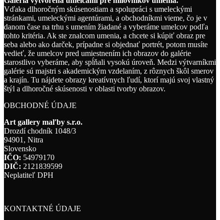
Galéria vytvorená umelcami pre milovníkov umenia.
Vďaka dlhoročným skúsenostiam a spolupráci s umeleckými
stránkami, umeleckými agentúrami, a obchodníkmi vieme, čo je v
danom čase na trhu s umením žiadané a vyberáme umelcov podľa
tohto kritéria. Ak ste znalcom umenia, a chcete si kúpiť obraz pre
seba alebo ako darček, prípadne si objednať portrét, potom musíte
vedieť, že umelcov pred umiestnením ich obrazov do galérie
starostlivo vyberáme, aby spĺňali vysokú úroveň. Medzi výtvarníkmi
galérie sú majstri s akademickým vzdelaním, z rôznych škôl smerov
a krajín. Tu nájdete obrazy kreatívnych ľudí, ktorí majú svoj vlastný
štýl a dlhoročné skúsenosti v oblasti tvorby obrazov.
OBCHODNÉ ÚDAJE
Art gallery maľby s.r.o.
Drozdí chodník 1048/3
94901, Nitra
Slovensko
IČO:
54979170
DIČ:
2121839599
Neplatiteľ DPH
KONTAKTNÉ ÚDAJE