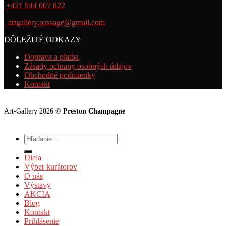
+421 944 007 822
artgallery.passage@gmail.com
DÔLEŽITÉ ODKAZY
Doprava a platba
Zásady ochrany osobných údajov
Obchodné podmienky
Kontakt
Art-Gallery 2026 ©
Preston Champagne
Hľadať:
Diela
Výber kurátorov
O nás
Výstavy
AKCIA
Blog
Kontakt
Prihlásenie