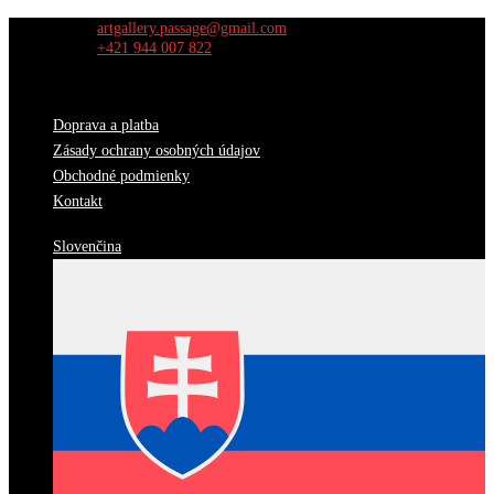
Skip
artgallery.passage@gmail.com
to
+421 944 007 822
content
Doprava a platba
Zásady ochrany osobných údajov
Obchodné podmienky
Kontakt
Slovenčina