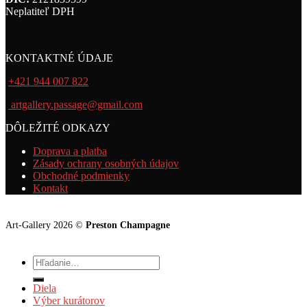
Neplatiteľ DPH
KONTAKTNÉ ÚDAJE
+421 944 007 822
artgallery.passage@gmail.com
DÔLEŽITÉ ODKAZY
Doprava a platba
Zásady ochrany osobných údajov
Obchodné podmienky
Kontakt
Art-Gallery 2026 ©
Preston Champagne
Hľadať:
Diela
Výber kurátorov