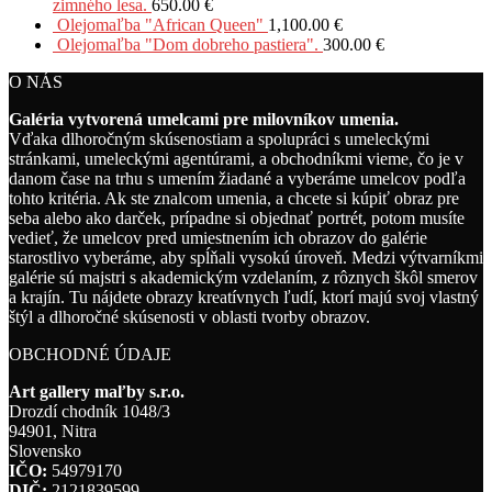
zimného lesa.
650.00
€
Olejomaľba "African Queen"
1,100.00
€
Olejomaľba "Dom dobreho pastiera".
300.00
€
O NÁS
Galéria vytvorená umelcami pre milovníkov umenia.
Vďaka dlhoročným skúsenostiam a spolupráci s umeleckými
stránkami, umeleckými agentúrami, a obchodníkmi vieme, čo je v
danom čase na trhu s umením žiadané a vyberáme umelcov podľa
tohto kritéria. Ak ste znalcom umenia, a chcete si kúpiť obraz pre
seba alebo ako darček, prípadne si objednať portrét, potom musíte
vedieť, že umelcov pred umiestnením ich obrazov do galérie
starostlivo vyberáme, aby spĺňali vysokú úroveň. Medzi výtvarníkmi
galérie sú majstri s akademickým vzdelaním, z rôznych škôl smerov
a krajín. Tu nájdete obrazy kreatívnych ľudí, ktorí majú svoj vlastný
štýl a dlhoročné skúsenosti v oblasti tvorby obrazov.
OBCHODNÉ ÚDAJE
Art gallery maľby s.r.o.
Drozdí chodník 1048/3
94901, Nitra
Slovensko
IČO:
54979170
DIČ:
2121839599