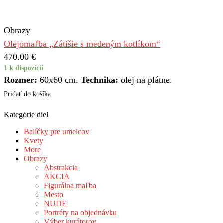
Obrazy
Olejomaľba „Zátišie s medeným kotlíkom“
470.00
€
1 k dispozícií
Rozmer:
60x60 cm.
Technika:
olej na plátne.
Pridať do košíka
Kategórie diel
Balíčky pre umelcov
Kvety
More
Obrazy
Abstrakcia
AKCIA
Figurálna maľba
Mesto
NUDE
Portréty na objednávku
Výber kurátorov