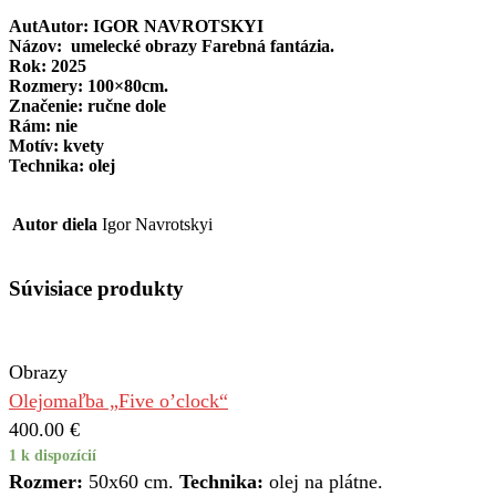
AutAutor: IGOR NAVROTSKYI
Názov: umelecké obrazy Farebná fantázia.
Rok: 2025
Rozmery: 100×80cm.
Značenie: ručne dole
Rám: nie
Motív: kvety
Technika: olej
Autor diela
Igor Navrotskyi
Súvisiace produkty
Obrazy
Olejomaľba „Five o’clock“
400.00
€
1 k dispozícií
Rozmer:
50x60 cm.
Technika:
olej na plátne.