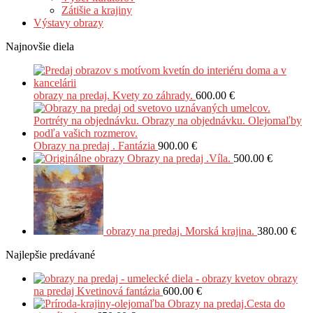
Zátišie a krajiny
Výstavy obrazy
Najnovšie diela
obrazy na predaj. Kvety zo záhrady.
600.00
€
Obrazy na predaj . Fantázia
900.00
€
Obrazy na predaj .Víla.
500.00
€
obrazy na predaj. Morská krajina.
380.00
€
Najlepšie predávané
obrazy
na predaj Kvetinová fantázia
600.00
€
Obrazy na predaj.Cesta do