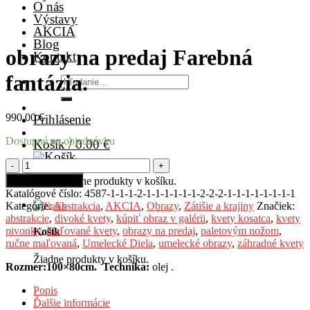
O nás
Výstavy
AKCIA
Blog
obrazy na predaj Farebná
Kontakt
fantázia.
Hľadať:
990.00
€
Prihlásenie
Dostupné na objednávku
Košík /
0.00
€
množstvo
obrazy
Pridať do košíka
Žiadne produkty v košíku.
na
Katalógové číslo:
4587-1-1-1-2-1-1-1-1-1-1-2-2-2-1-1-1-1-1-1-1-1
predaj
Kategórie:
Abstrakcia
,
AKCIA
,
Obrazy
,
Zátišie a krajiny
Značiek:
Farebná
abstrakcie
,
divoké kvety
,
kúpiť obraz v galérii
,
kvety kosatca
,
kvety
fantázia.
pivonky
,
maľované kvety
,
obrazy na predaj
,
paletovým nožom
,
Košík
ručne maľovaná
,
Umelecké Diela
,
umelecké obrazy
,
záhradné kvety
Žiadne produkty v košíku.
Rozmer:100×80cm.
Technika:
olej .
Popis
Ďalšie informácie