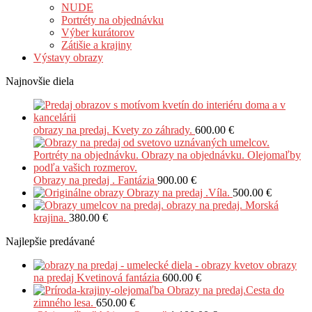
NUDE
Portréty na objednávku
Výber kurátorov
Zátišie a krajiny
Výstavy obrazy
Najnovšie diela
obrazy na predaj. Kvety zo záhrady.
600.00
€
Obrazy na predaj . Fantázia
900.00
€
Obrazy na predaj .Víla.
500.00
€
obrazy na predaj. Morská
krajina.
380.00
€
Najlepšie predávané
obrazy
na predaj Kvetinová fantázia
600.00
€
Obrazy na predaj.Cesta do
zimného lesa.
650.00
€