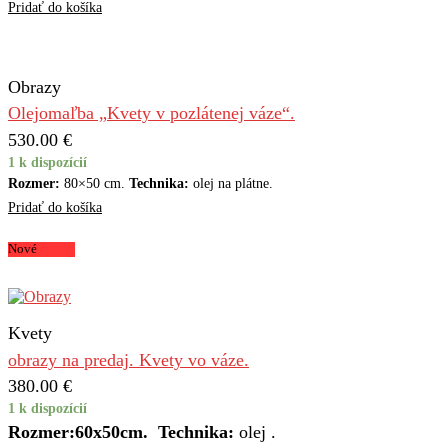
Pridať do košíka
Obrazy
Olejomaľba „Kvety v pozlátenej váze“.
530.00
€
1 k dispozícií
Rozmer:
80×50 cm.
Technika:
olej na plátne.
Pridať do košíka
Nové
Kvety
obrazy na predaj. Kvety vo váze.
380.00
€
1 k dispozícií
Rozmer:60х50cm.
Technika:
olej .