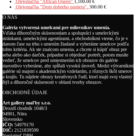
Olejomaľba "African Queen"
1,100.00
€
Olejomaľba "Dom dobreho pastiera".
300.00
€
O NÁS
Galéria vytvorená umelcami pre milovníkov umenia.
Vďaka dlhoročným skúsenostiam a spolupráci s umeleckými
stránkami, umeleckými agentúrami, a obchodníkmi vieme, čo je v
danom čase na trhu s umením žiadané a vyberáme umelcov podľa
tohto kritéria. Ak ste znalcom umenia, a chcete si kúpiť obraz pre
seba alebo ako darček, prípadne si objednať portrét, potom musíte
vedieť, že umelcov pred umiestnením ich obrazov do galérie
starostlivo vyberáme, aby spĺňali vysokú úroveň. Medzi výtvarníkmi
galérie sú majstri s akademickým vzdelaním, z rôznych škôl smerov
a krajín. Tu nájdete obrazy kreatívnych ľudí, ktorí majú svoj vlastný
štýl a dlhoročné skúsenosti v oblasti tvorby obrazov.
OBCHODNÉ ÚDAJE
Art gallery maľby s.r.o.
Drozdí chodník 1048/3
94901, Nitra
Slovensko
IČO:
54979170
DIČ:
2121839599
Neplatiteľ DPH