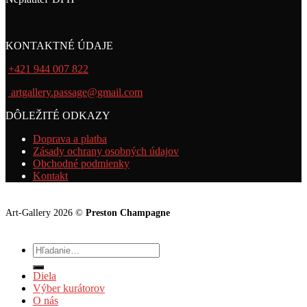
KONTAKTNÉ ÚDAJE
+421 944 007 822
artgallery.passage@gmail.com
DÔLEŽITÉ ODKAZY
Doprava a platba
Zásady ochrany osobných údajov
Obchodné podmienky
Kontakt
Art-Gallery 2026 ©
Preston Champagne
Hľadať:
Diela
Výber kurátorov
O nás