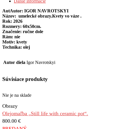
Ďalšie informácie
AutAutor: IGOR NAVROTSKYI
Názov: umelecké obrazy.Kvety vo váze .
Rok: 2026
Rozmery: 60х50cm.
Značenie: ručne dole
Rám: nie
Motív: kvety
Technika: olej
Autor diela
Igor Navrotskyi
Súvisiace produkty
Nie je na sklade
Obrazy
Olejomaľba „Still life with ceramic pot“.
800.00
€
PREDANÝ