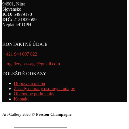
94901, Nitra
Slovensko
IČO:
54979170
DIČ:
2121839599
Neplatiteľ DPH
KONTAKTNÉ ÚDAJE
+421 944 007 822
artgallery.passage@gmail.com
DÔLEŽITÉ ODKAZY
Doprava a platba
Zásady ochrany osobných údajov
Obchodné podmienky
Kontakt
Art-Gallery 2026 ©
Preston Champagne