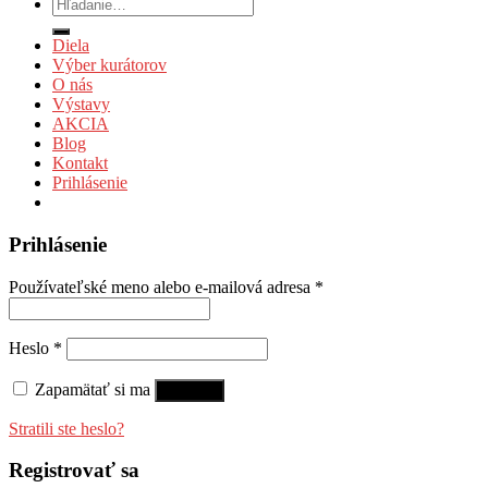
Hľadať:
Diela
Výber kurátorov
O nás
Výstavy
AKCIA
Blog
Kontakt
Prihlásenie
Prihlásenie
Používateľské meno alebo e-mailová adresa
*
Heslo
*
Zapamätať si ma
Prihlásiť
Stratili ste heslo?
Registrovať sa