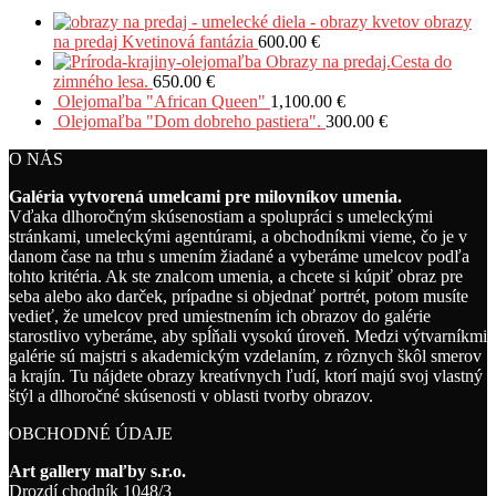
obrazy
na predaj Kvetinová fantázia
600.00
€
Obrazy na predaj.Cesta do
zimného lesa.
650.00
€
Olejomaľba "African Queen"
1,100.00
€
Olejomaľba "Dom dobreho pastiera".
300.00
€
O NÁS
Galéria vytvorená umelcami pre milovníkov umenia.
Vďaka dlhoročným skúsenostiam a spolupráci s umeleckými
stránkami, umeleckými agentúrami, a obchodníkmi vieme, čo je v
danom čase na trhu s umením žiadané a vyberáme umelcov podľa
tohto kritéria. Ak ste znalcom umenia, a chcete si kúpiť obraz pre
seba alebo ako darček, prípadne si objednať portrét, potom musíte
vedieť, že umelcov pred umiestnením ich obrazov do galérie
starostlivo vyberáme, aby spĺňali vysokú úroveň. Medzi výtvarníkmi
galérie sú majstri s akademickým vzdelaním, z rôznych škôl smerov
a krajín. Tu nájdete obrazy kreatívnych ľudí, ktorí majú svoj vlastný
štýl a dlhoročné skúsenosti v oblasti tvorby obrazov.
OBCHODNÉ ÚDAJE
Art gallery maľby s.r.o.
Drozdí chodník 1048/3