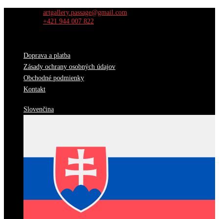
Skip
artgallery.passage@gmail.com
to
+421 944 007 822
content
Doprava a platba
Zásady ochrany osobných údajov
Obchodné podmienky
Kontakt
Slovenčina