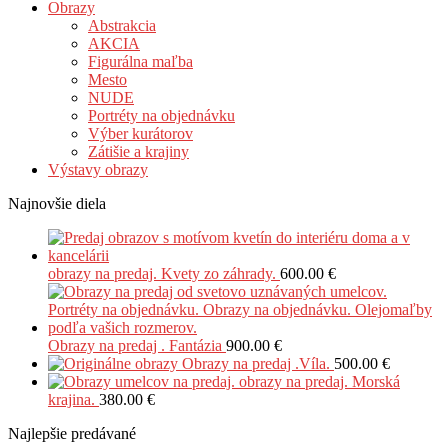
Obrazy
Abstrakcia
AKCIA
Figurálna maľba
Mesto
NUDE
Portréty na objednávku
Výber kurátorov
Zátišie a krajiny
Výstavy obrazy
Najnovšie diela
obrazy na predaj. Kvety zo záhrady.
600.00
€
Obrazy na predaj . Fantázia
900.00
€
Obrazy na predaj .Víla.
500.00
€
obrazy na predaj. Morská
krajina.
380.00
€
Najlepšie predávané