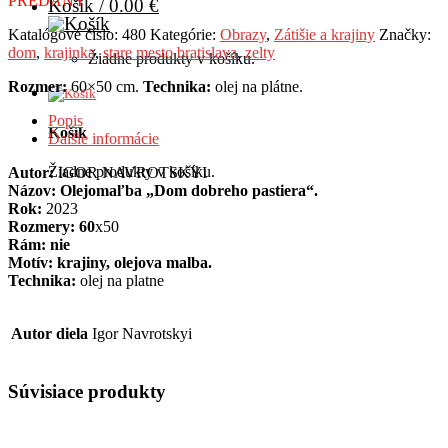
PREDANÝ
Košík /
0.00
€
Katalógové číslo:
480
Kategórie:
Obrazy
,
Zátišie a krajiny
Značky:
dom
,
krajinka
,
stare mesto bratislava
,
zelty
Žiadne produkty v košíku.
Rozmer:
60×50 cm.
Technika:
olej na plátne.
Popis
Košík
Ďalšie informácie
Žiadne produkty v košíku.
Autor:
IGOR NAVROTSKYI
Názov: Olejomaľba „Dom dobreho pastiera“.
Rok:
2023
Rozmery: 60
x50
Rám: nie
Motív: krajiny, olejova malba.
Technika:
olej na platne
Autor diela
Igor Navrotskyi
Súvisiace produkty