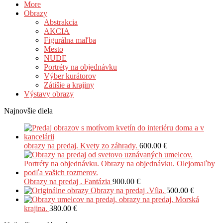
More
Obrazy
Abstrakcia
AKCIA
Figurálna maľba
Mesto
NUDE
Portréty na objednávku
Výber kurátorov
Zátišie a krajiny
Výstavy obrazy
Najnovšie diela
obrazy na predaj. Kvety zo záhrady.
600.00
€
Obrazy na predaj . Fantázia
900.00
€
Obrazy na predaj .Víla.
500.00
€
obrazy na predaj. Morská
krajina.
380.00
€