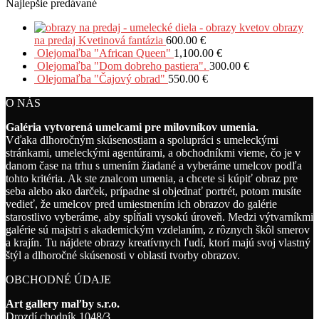
Najlepšie predávané
obrazy
na predaj Kvetinová fantázia
600.00
€
Olejomaľba "African Queen"
1,100.00
€
Olejomaľba "Dom dobreho pastiera".
300.00
€
Olejomaľba "Čajový obrad"
550.00
€
O NÁS
Galéria vytvorená umelcami pre milovníkov umenia.
Vďaka dlhoročným skúsenostiam a spolupráci s umeleckými
stránkami, umeleckými agentúrami, a obchodníkmi vieme, čo je v
danom čase na trhu s umením žiadané a vyberáme umelcov podľa
tohto kritéria. Ak ste znalcom umenia, a chcete si kúpiť obraz pre
seba alebo ako darček, prípadne si objednať portrét, potom musíte
vedieť, že umelcov pred umiestnením ich obrazov do galérie
starostlivo vyberáme, aby spĺňali vysokú úroveň. Medzi výtvarníkmi
galérie sú majstri s akademickým vzdelaním, z rôznych škôl smerov
a krajín. Tu nájdete obrazy kreatívnych ľudí, ktorí majú svoj vlastný
štýl a dlhoročné skúsenosti v oblasti tvorby obrazov.
OBCHODNÉ ÚDAJE
Art gallery maľby s.r.o.
Drozdí chodník 1048/3