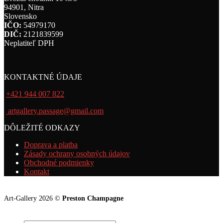
94901, Nitra
Slovensko
IČO:
54979170
DIČ:
2121839599
Neplatiteľ DPH
KONTAKTNÉ ÚDAJE
+421 944 007 822
artgallery.passage@gmail.com
DÔLEŽITÉ ODKAZY
Doprava a platba
Zásady ochrany osobných údajov
Obchodné podmienky
Kontakt
Art-Gallery 2026 ©
Preston Champagne