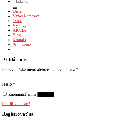
Hľadať:
Diela
Výber kurátorov
O nás
Výstavy
AKCIA
Blog
Kontakt
Prihlásenie
Prihlásenie
Používateľské meno alebo e-mailová adresa
*
Heslo
*
Zapamätať si ma
Prihlásiť
Stratili ste heslo?
Registrovať sa