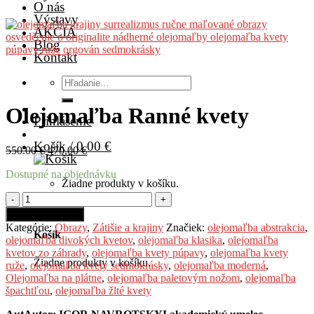
O nás
Výstavy
AKCIA
Blog
Kontakt
Hľadať:
Olejomaľba Ranné kvety
Prihlásenie
Košík /
0.00
€
550.00
€
470.00
€
Dostupné na objednávku
Žiadne produkty v košíku.
množstvo
Olejomaľba
Pridať do košíka
Ranné
Kategórie:
Obrazy
,
Zátišie a krajiny
Značiek:
olejomaľba abstrakcia
,
Košík
kvety
olejomaľba divokých kvetov
,
olejomaľba klasika
,
olejomaľba
kvetov zo záhrady
,
olejomaľba kvety púpavy
,
olejomaľba kvety
Žiadne produkty v košíku.
ruže
,
olejomaľba kvety sedmokrásky
,
olejomaľba moderná
,
Olejomaľba na plátne
,
olejomaľba paletovým nožom
,
olejomaľba
špachtľou
,
olejomaľba žlté kvety