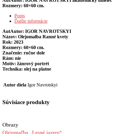
AutAutor: IGOR NAVROTSKYI akademický umelec
Rozmery: 60×60 cm.
Popis
Ďalšie informácie
AutAutor: IGOR NAVROTSKYI
Názov: Olejomalba Ranné kvety
Rok: 2023
Rozmery: 60×60 cm.
Značenie: ručne dole
Rám: nie
Motív: žánrový portrét
Technika: olej na platne
Autor diela
Igor Navrotskyi
Súvisiace produkty
Obrazy
Olejomaľba „Lesné jazero“