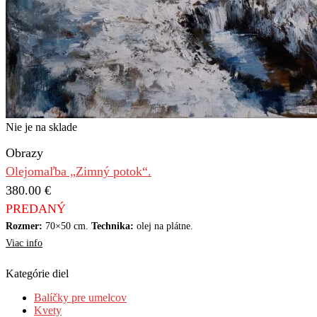
Nie je na sklade
Obrazy
Olejomaľba „Zimný potok“.
380.00
€
PREDANÝ
Rozmer:
70×50 cm.
Technika:
olej na plátne.
Viac info
Kategórie diel
Balíčky pre umelcov
Kvety