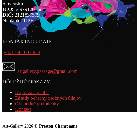
Slovensko
IČO:
54979170
DIČ:
2121839599
Neplatiteľ DPH
KONTAKTNÉ ÚDAJE
+421 944 007 822
artgallery.passage@gmail.com
DÔLEŽITÉ ODKAZY
Doprava a platba
Zásady ochrany osobných údajov
Obchodné podmienky
Kontakt
Art-Gallery 2026 ©
Preston Champagne