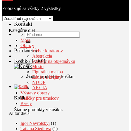
O nás
Výstavy
Zobrazujú sa všetky 2 výsledky
AKCIA
Blog
Kontakt
Kategórie diel
Hľadať:
More
Obrazy
Prihlásenie
Výber kurátorov
Abstrakcia
Košík /
0.00
€
Portréty na objednávku
Mesto
Figurálna maľba
Žiadne produkty v košíku.
Zátišie a krajiny
NUDE
AKCIA
Výstavy obrazy
Košík
Balíčky pre umelcov
Kvety
Žiadne produkty v košíku.
Autor diela
Igor Navrotskyi
(1)
Tatiana Siedlova
(1)