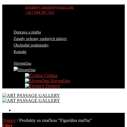
Skip
artgallery.passage@gmail.com
to
+421 944 007 822
content
Doprava a platba
Zásady ochrany osobných údajov
Obchodné podmienky
Kontakt
Slovenčina
Čeština
Slovenčina
Deutsch
Diela
Domov
/
Produkty so značkou “Figurálna maľba”
Výber kurátorov
Filter