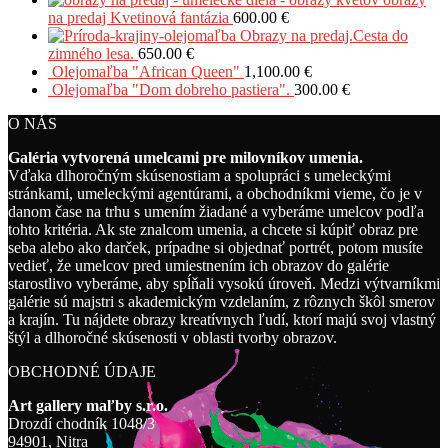
na predaj Kvetinová fantázia
600.00
€
Obrazy na predaj.Cesta do
zimného lesa.
650.00
€
Olejomaľba "African Queen"
1,100.00
€
Olejomaľba "Dom dobreho pastiera".
300.00
€
O NÁS
Galéria vytvorená umelcami pre milovníkov umenia.
Vďaka dlhoročným skúsenostiam a spolupráci s umeleckými
stránkami, umeleckými agentúrami, a obchodníkmi vieme, čo je v
danom čase na trhu s umením žiadané a vyberáme umelcov podľa
tohto kritéria. Ak ste znalcom umenia, a chcete si kúpiť obraz pre
seba alebo ako darček, prípadne si objednať portrét, potom musíte
vedieť, že umelcov pred umiestnením ich obrazov do galérie
starostlivo vyberáme, aby spĺňali vysokú úroveň. Medzi výtvarníkmi
galérie sú majstri s akademickým vzdelaním, z rôznych škôl smerov
a krajín. Tu nájdete obrazy kreatívnych ľudí, ktorí majú svoj vlastný
štýl a dlhoročné skúsenosti v oblasti tvorby obrazov.
OBCHODNÉ ÚDAJE
Art gallery maľby s.r.o.
Drozdí chodník 1048/3
94901, Nitra