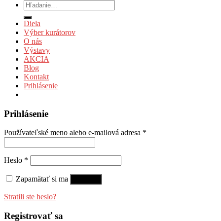
Hľadať:
Diela
Výber kurátorov
O nás
Výstavy
AKCIA
Blog
Kontakt
Prihlásenie
Prihlásenie
Používateľské meno alebo e-mailová adresa
*
Heslo
*
Zapamätať si ma
Prihlásiť
Stratili ste heslo?
Registrovať sa