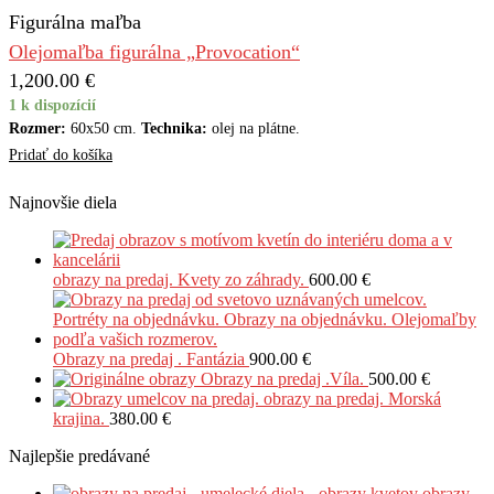
Figurálna maľba
Olejomaľba figurálna „Provocation“
1,200.00
€
1 k dispozícií
Rozmer:
60x50 cm.
Technika:
olej na plátne.
Pridať do košíka
Najnovšie diela
obrazy na predaj. Kvety zo záhrady.
600.00
€
Obrazy na predaj . Fantázia
900.00
€
Obrazy na predaj .Víla.
500.00
€
obrazy na predaj. Morská
krajina.
380.00
€
Najlepšie predávané
obrazy