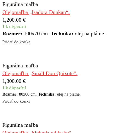
Figurálna maľba
Olejomaľba „Isadora Dunkan“.
1,200.00
€
1 k dispozícií
Rozmer:
100x70 cm.
Technika:
olej na plátne.
Pridať do košíka
Figurálna maľba
Olejomaľba „Small Don Quixote“.
1,300.00
€
1 k dispozícií
Rozmer:
80x60 cm.
Technika:
olej na plátne.
Pridať do košíka
Figurálna maľba
Olejomaľba „Sloboda od lasky“