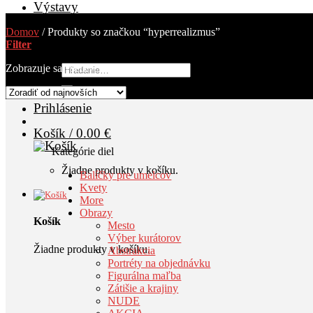
Výstavy
AKCIA
Blog
Domov
/
Produkty so značkou “hyperrealizmus”
Kontakt
Filter
Zobrazuje sa všetkych 17 výsledkov
Hľadať:
Prihlásenie
Košík /
0.00
€
Kategórie diel
Žiadne produkty v košíku.
Balíčky pre umelcov
Kvety
More
Obrazy
Košík
Mesto
Výber kurátorov
Žiadne produkty v košíku.
Abstrakcia
Portréty na objednávku
Figurálna maľba
Zátišie a krajiny
NUDE