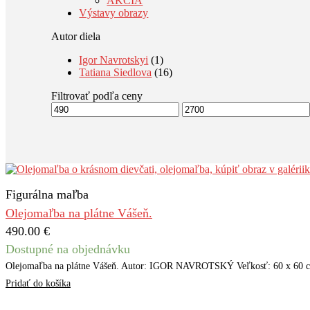
AKCIA
Výstavy obrazy
Autor diela
Igor Navrotskyi
(1)
Tatiana Siedlova
(16)
Filtrovať podľa ceny
Minimálna
Maximálna
cena
cena
Figurálna maľba
Olejomaľba na plátne Vášeň.
490.00
€
Dostupné na objednávku
Olejomaľba na plátne Vášeň. Autor: IGOR NAVROTSKÝ Veľkosť: 60 x 60 
Pridať do košíka