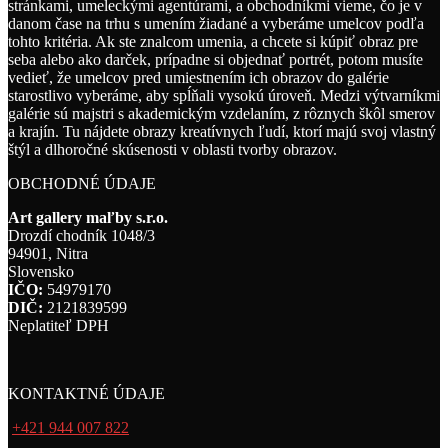
stránkami, umeleckými agentúrami, a obchodníkmi vieme, čo je v
danom čase na trhu s umením žiadané a vyberáme umelcov podľa
tohto kritéria. Ak ste znalcom umenia, a chcete si kúpiť obraz pre
seba alebo ako darček, prípadne si objednať portrét, potom musíte
vedieť, že umelcov pred umiestnením ich obrazov do galérie
starostlivo vyberáme, aby spĺňali vysokú úroveň. Medzi výtvarníkmi
galérie sú majstri s akademickým vzdelaním, z rôznych škôl smerov
a krajín. Tu nájdete obrazy kreatívnych ľudí, ktorí majú svoj vlastný
štýl a dlhoročné skúsenosti v oblasti tvorby obrazov.
OBCHODNÉ ÚDAJE
Art gallery maľby s.r.o.
Drozdí chodník 1048/3
94901, Nitra
Slovensko
IČO:
54979170
DIČ:
2121839599
Neplatiteľ DPH
KONTAKTNÉ ÚDAJE
+421 944 007 822