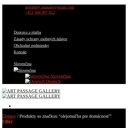
Skip
artgallery.passage@gmail.com
to
+421 944 007 822
content
Doprava a platba
Zásady ochrany osobných údajov
Obchodné podmienky
Kontakt
Slovenčina
Slovenčina
Deutsch
Diela
Domov
/
Produkty so značkou “olejomaľba pre domácnosť”
Výber kurátorov
Filter
O nás