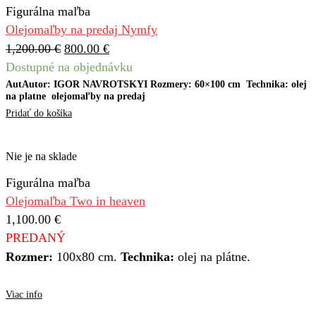
Figurálna maľba
Olejomaľby na predaj Nymfy
1,200.00
€
800.00
€
Dostupné na objednávku
AutAutor: IGOR NAVROTSKYI Rozmery: 60×100 cm Technika: olej
na platne olejomaľby na predaj
Pridať do košíka
Nie je na sklade
Figurálna maľba
Olejomaľba Two in heaven
1,100.00
€
PREDANÝ
Rozmer:
100x80 cm.
Technika:
olej na plátne.
Viac info