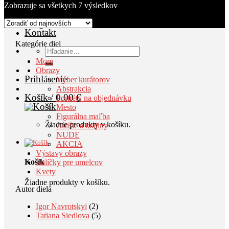
Výstavy
Zobrazuje sa všetkych 7 výsledkov
AKCIA
Blog
Kontakt
Kategórie diel
Hľadať:
More
Obrazy
Prihlásenie
Výber kurátorov
Abstrakcia
Košík /
0.00
€
Portréty na objednávku
Mesto
Figurálna maľba
Žiadne produkty v košíku.
Zátišie a krajiny
NUDE
AKCIA
Výstavy obrazy
Košík
Balíčky pre umelcov
Kvety
Žiadne produkty v košíku.
Autor diela
Igor Navrotskyi
(2)
Tatiana Siedlova
(5)