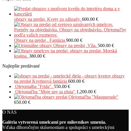
obrazy na predaj. Kvety zo záhrady.
600.00
€
Obrazy na predaj . Fantázia
900.00
€
Obrazy na predaj .Víla.
500.00
€
obrazy na predaj. Morská
krajina.
380.00
€
Najlepšie predávané
obrazy
na predaj Kvetinová fantázia
600.00
€
Olejomalba "Frida".
550.00
€
Olejomaľba "Moje sny sa plnia"
1,200.00
€
Olejomaľba "Masquerade"
650.00
€
O NÁS
Galéria vytvorená umelcami pre milovníkov umenia.
Vďaka dlhoročným skúsenostiam a spolupráci s umeleckými