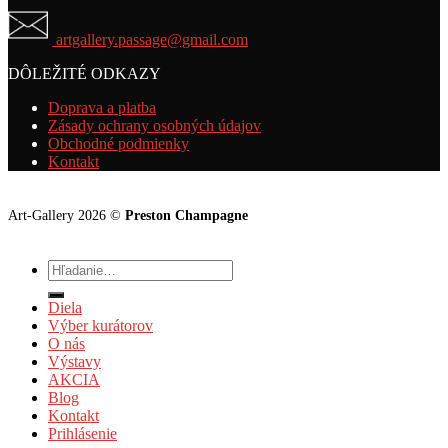
artgallery.passage@gmail.com
DÔLEŽITÉ ODKAZY
Doprava a platba
Zásady ochrany osobných údajov
Obchodné podmienky
Kontakt
Art-Gallery 2026 ©
Preston Champagne
Hľadať:
Diela
Výber kurátorov
O nás
Výstavy
AKCIA
Blog
Kontakt
Prihlásenie