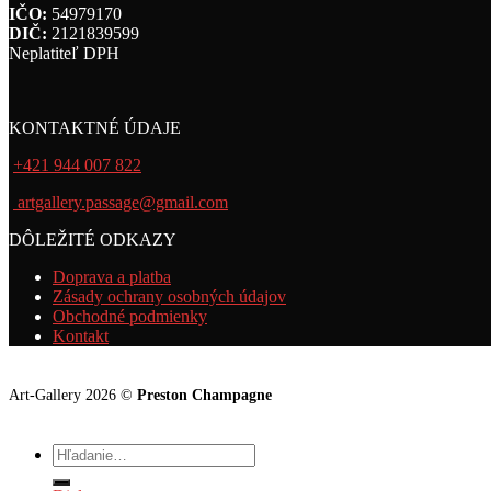
IČO:
54979170
DIČ:
2121839599
Neplatiteľ DPH
KONTAKTNÉ ÚDAJE
+421 944 007 822
artgallery.passage@gmail.com
DÔLEŽITÉ ODKAZY
Doprava a platba
Zásady ochrany osobných údajov
Obchodné podmienky
Kontakt
Art-Gallery 2026 ©
Preston Champagne
Hľadať: