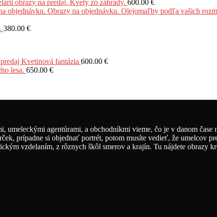
obrazy na predaj. Kvety zo záhrady.
600.00
€
.
380.00
€
 predaj Kvetinová fantázia
600.00
€
ho lesa.
650.00
€
, umeleckými agentúrami, a obchodníkmi vieme, čo je v danom čase na
rček, prípadne si objednať portrét, potom musíte vedieť, že umelcov pr
ickým vzdelaním, z rôznych škôl smerov a krajín. Tu nájdete obrazy krea