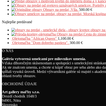
Obrazy na predaj .Víla.
500.00
€
obrazy na predaj. Morská krajina
Najlepšie predávané
obrazy na
Obrazy na predaj.Cesta do zimné
Olejomaľba "African Queen"
1,100.00
€
Olejomaľba "Dom dobreho pastiera".
300.00
€
O NÁS
Galéria vytvorená umelcami pre milovníkov umenia.
Vďaka dlhoročným skúsenostiam a spolupráci s umeleckými stránkami
Ak ste znalcom umenia, a chcete si kúpiť obraz pre seba alebo ako da
spĺňali vysokú úroveň. Medzi výtvarníkmi galérie sú majstri s akadem
oblasti tvorby obrazov.
OBCHODNÉ ÚDAJE
Art gallery maľby s.r.o.
Drozdí chodník 1048/3
94901, Nitra
Slovensko