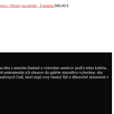
Obrazy na predaj . Fantázia
900.00
€
 trhu s umením žiadané a vyberáme umelcov podľa tohto kritéria.
ed umiestnením ich obrazov do galérie starostlivo vyberáme, aby
tívnych ľudí, ktorí majú svoj vlastný štýl a dlhoročné skúsenosti v