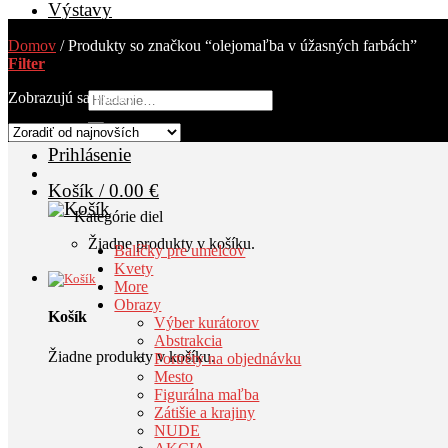
Výstavy
AKCIA
Blog
Domov
/
Produkty so značkou “olejomaľba v úžasných farbách”
Kontakt
Filter
Zobrazujú sa všetky 3 výsledky
Hľadať:
Prihlásenie
Košík /
0.00
€
Kategórie diel
Žiadne produkty v košíku.
Balíčky pre umelcov
Kvety
More
Obrazy
Košík
Výber kurátorov
Abstrakcia
Žiadne produkty v košíku.
Portréty na objednávku
Mesto
Figurálna maľba
Zátišie a krajiny
NUDE