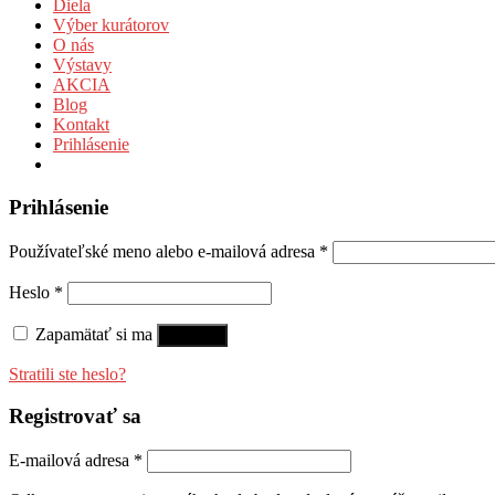
Diela
Výber kurátorov
O nás
Výstavy
AKCIA
Blog
Kontakt
Prihlásenie
Prihlásenie
Používateľské meno alebo e-mailová adresa
*
Heslo
*
Zapamätať si ma
Prihlásiť
Stratili ste heslo?
Registrovať sa
E-mailová adresa
*