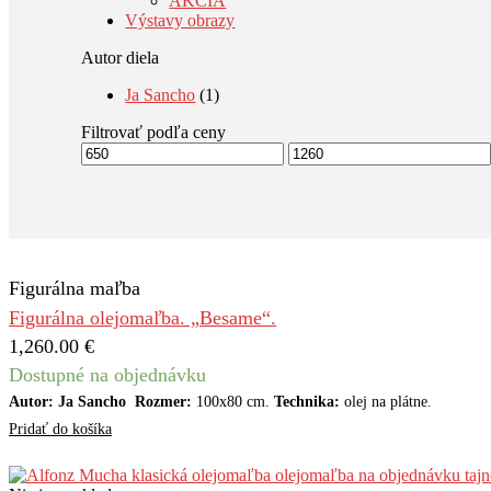
AKCIA
Výstavy obrazy
Autor diela
Ja Sancho
(1)
Filtrovať podľa ceny
Minimálna
Maximálna
cena
cena
Figurálna maľba
Figurálna olejomaľba. „Besame“.
1,260.00
€
Dostupné na objednávku
Autor: Ja Sancho Rozmer:
100x80 cm.
Technika:
olej na plátne.
Pridať do košíka