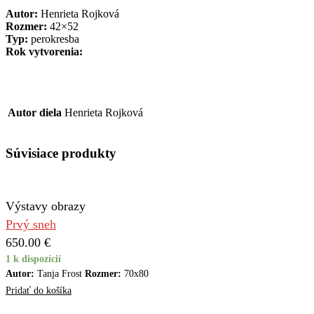
Autor:
Henrieta Rojková
Rozmer:
42×52
Typ:
perokresba
Rok vytvorenia:
Autor diela
Henrieta Rojková
Súvisiace produkty
Výstavy obrazy
Prvý sneh
650.00
€
1 k dispozícií
Autor:
Tanja Frost
Rozmer:
70x80
Pridať do košíka