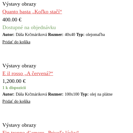
Výstavy obrazy
Quanto basta „Koľko stačí“
400.00
€
Dostupné na objednávku
Autor:
Dáša Krčmáriková
Rozmer:
40x40
Typ:
olejomaľba
Pridať do košíka
Výstavy obrazy
E il rosso „A červená?“
1,200.00
€
1 k dispozícií
Autor:
Dáša Krčmáriková
Rozmer:
100x100
Typ:
olej na plátne
Pridať do košíka
Výstavy obrazy
Fin troppo d’amore „Priveľa lásky“