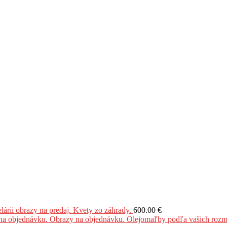
obrazy na predaj. Kvety zo záhrady.
600.00
€