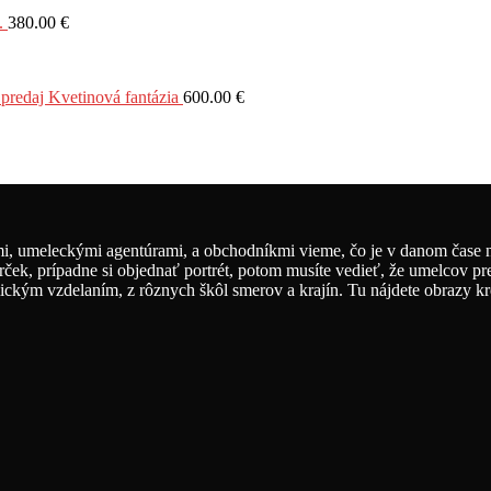
.
380.00
€
 predaj Kvetinová fantázia
600.00
€
, umeleckými agentúrami, a obchodníkmi vieme, čo je v danom čase na
rček, prípadne si objednať portrét, potom musíte vedieť, že umelcov pr
ickým vzdelaním, z rôznych škôl smerov a krajín. Tu nájdete obrazy krea