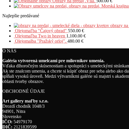
Obrazy na predaj .Víla.
500.00
€
obrazy na predaj. Morská krajina
Najlepšie predávané
obrazy na
Olejomaľba "Čajový obrad"
550.00
€
Olejomaľba Two in heaven
1,100.00
€
Olejomalba "Pražský orloj".
480.00
€
O NÁS
Galéria vytvorená umelcami pre milovníkov umenia.
Vďaka dlhoročným skúsenostiam a spolupráci s umeleckými stránkami
Ak ste znalcom umenia, a chcete si kúpiť obraz pre seba alebo ako da
spĺňali vysokú úroveň. Medzi výtvarníkmi galérie sú majstri s akadem
oblasti tvorby obrazov.
OBCHODNÉ ÚDAJE
Art gallery maľby s.r.o.
Drozdí chodník 1048/3
94901, Nitra
Slovensko
IČO:
54979170
DIČ:
2121839599