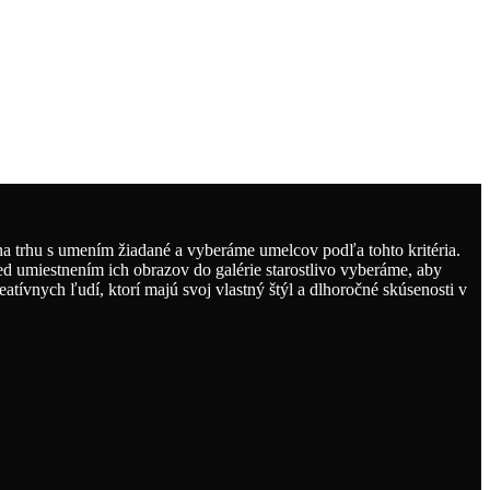
 trhu s umením žiadané a vyberáme umelcov podľa tohto kritéria.
ed umiestnením ich obrazov do galérie starostlivo vyberáme, aby
tívnych ľudí, ktorí majú svoj vlastný štýl a dlhoročné skúsenosti v