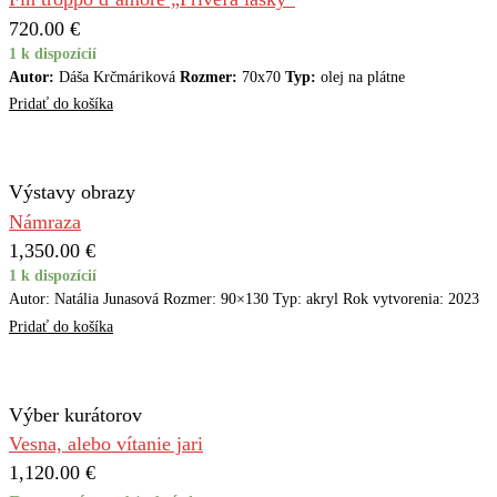
720.00
€
1 k dispozícií
Autor:
Dáša Krčmáriková
Rozmer:
70x70
Typ:
olej na plátne
Pridať do košíka
Výstavy obrazy
Námraza
1,350.00
€
1 k dispozícií
Autor: Natália Junasová Rozmer: 90×130 Typ: akryl Rok vytvorenia: 2023
Pridať do košíka
Výber kurátorov
Vesna, alebo vítanie jari
1,120.00
€