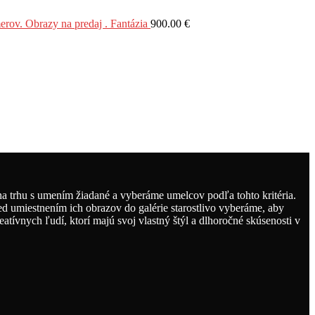
Obrazy na predaj . Fantázia
900.00
€
 trhu s umením žiadané a vyberáme umelcov podľa tohto kritéria.
ed umiestnením ich obrazov do galérie starostlivo vyberáme, aby
tívnych ľudí, ktorí majú svoj vlastný štýl a dlhoročné skúsenosti v