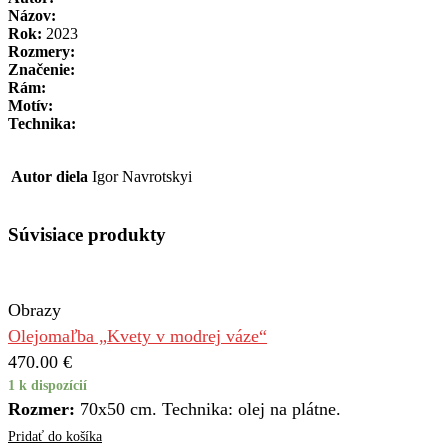
Názov:
Rok:
2023
Rozmery:
Značenie:
Rám:
Motív:
Technika:
Autor diela
Igor Navrotskyi
Súvisiace produkty
Obrazy
Olejomaľba „Kvety v modrej váze“
470.00
€
1 k dispozícií
Rozmer:
70x50 cm. Technika: olej na plátne.
Pridať do košíka