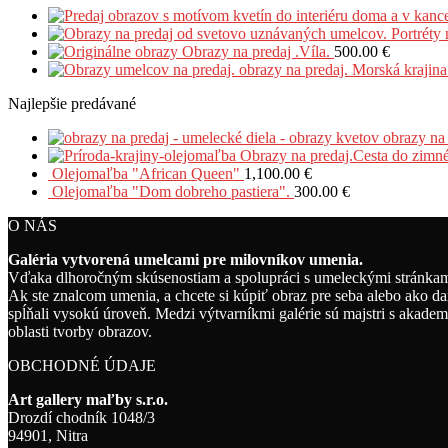
Obrazy na predaj .Víla.
500.00
€
obrazy na predaj. Morská krajina
Najlepšie predávané
obrazy na
Obrazy na predaj.Cesta do zimné
Olejomaľba "African Queen"
1,100.00
€
Olejomaľba "Dom dobreho pastiera".
300.00
€
O NÁS
Galéria vytvorená umelcami pre milovníkov umenia.
Vďaka dlhoročným skúsenostiam a spolupráci s umeleckými stránkami
Ak ste znalcom umenia, a chcete si kúpiť obraz pre seba alebo ako da
spĺňali vysokú úroveň. Medzi výtvarníkmi galérie sú majstri s akadem
oblasti tvorby obrazov.
OBCHODNÉ ÚDAJE
Art gallery maľby s.r.o.
Drozdí chodník 1048/3
94901, Nitra