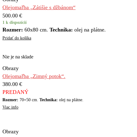
Olejomaľba „Zátišie s džbánom“
500.00
€
1 k dispozícií
Rozmer:
60x80 cm.
Technika:
olej na plátne.
Pridať do košíka
Nie je na sklade
Obrazy
Olejomaľba „Zimný potok“.
380.00
€
PREDANÝ
Rozmer:
70×50 cm.
Technika:
olej na plátne.
Viac info
Obrazy