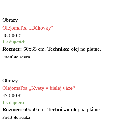
Obrazy
Olejomaľba „Dúhovky“
480.00
€
1 k dispozícií
Rozmer:
60x65 cm.
Technika:
olej na plátne.
Pridať do košíka
Obrazy
Olejomaľba „Kvety v bielej váze“
470.00
€
1 k dispozícií
Rozmer:
60x50 cm.
Technika:
olej na plátne.
Pridať do košíka