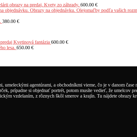
obrazy na predaj. Kvety zo záhrady.
600.00
€
.
380.00
€
 predaj Kvetinová fantázia
600.00
€
ho lesa.
650.00
€
, umeleckými agentúrami, a obchodníkmi vieme, čo je v danom čase na
rček, prípadne si objednať portrét, potom musíte vedieť, že umelcov pr
ickým vzdelaním, z rôznych škôl smerov a krajín. Tu nájdete obrazy krea