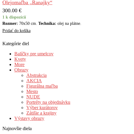
Olejomaľba „Ranajky“
300.00
€
1 k dispozícií
Rozmer:
70x50 cm.
Technika:
olej na plátne.
Pridať do košíka
Kategórie diel
Balíčky pre umelcov
Kvety
More
Obrazy
Abstrakcia
AKCIA
Figurálna maľba
Mesto
NUDE
Portréty na objednávku
Výber kurátorov
Zátišie a krajiny
Výstavy obrazy
Najnovšie diela