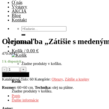
O nás
Výstavy
AKCIA
Blog
Kontakt
Hľadať:
Olejomaľba „Zátišie s medený
Prihlásenie
Košík /
0.00
€
470.00
€
1 k dispozícií
Žiadne produkty v košíku.
množstvo
Olejomaľba
Pridať do košíka
"Zátišie
Katalógové číslo:
60
Kategórie:
Obrazy
,
Zátišie a krajiny
Košík
s
medeným
Rozmer:
60×60 cm.
Technika:
olej na plátne.
kotlíkom"
Žiadne produkty v košíku.
Popis
Ďalšie informácie
Autor: