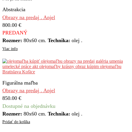
Abstrakcia
Obrazy na predaj . Anjel
800.00
€
PREDANÝ
Rozmer:
80x60 cm.
Technika:
olej .
Viac info
Figurálna maľba
Obrazy na predaj . Anjel
850.00
€
Dostupné na objednávku
Rozmer:
80x60 cm.
Technika:
olej .
Pridať do košíka