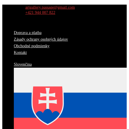
Skip
artgallery.passage@gmail.com
to
+421 944 007 822
content
Doprava a platba
Zásady ochrany osobných údajov
Obchodné podmienky
Kontakt
Slovenčina