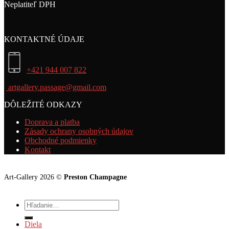
Neplatiteľ DPH
KONTAKTNÉ ÚDAJE
+421 944 007 822
artgallery.passage@gmail.com
DÔLEŽITÉ ODKAZY
Doprava a platba
Zásady ochrany osobných údajov
Obchodné podmienky
Kontakt
Art-Gallery 2026 ©
Preston Champagne
Hľadať:
Diela