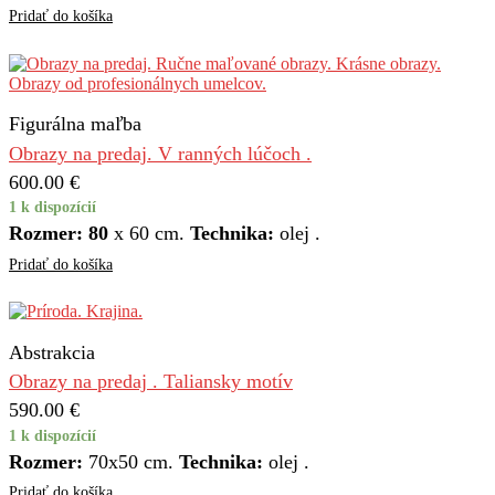
Pridať do košíka
Figurálna maľba
Obrazy na predaj. V ranných lúčoch .
600.00
€
1 k dispozícií
Rozmer: 80
х 60 cm.
Technika:
olej .
Pridať do košíka
Abstrakcia
Obrazy na predaj . Taliansky motív
590.00
€
1 k dispozícií
Rozmer:
70х50 cm.
Technika:
olej .
Pridať do košíka