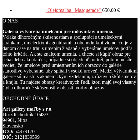
Olejomaľba "Masquerade"
650.00
€
O NÁS
Galéria vytvorená umelcami pre milovníkov umenia.
Vďaka dlhoročným skúsenostiam a spolupráci s umeleckými
stránkami, umeleckými agentúrami, a obchodníkmi vieme, čo je v
danom čase na trhu s umením žiadané a vyberáme umelcov podľa
tohto kritéria. Ak ste znalcom umenia, a chcete si kúpiť obraz pre
seba alebo ako darček, prípadne si objednať portrét, potom musíte
vedieť, že umelcov pred umiestnením ich obrazov do galérie
starostlivo vyberáme, aby spĺňali vysokú úroveň. Medzi výtvarníkmi
galérie sú majstri s akademickým vzdelaním, z rôznych škôl smerov
a krajín. Tu nájdete obrazy kreatívnych ľudí, ktorí majú svoj vlastný
štýl a dlhoročné skúsenosti v oblasti tvorby obrazov.
OBCHODNÉ ÚDAJE
Art gallery maľby s.r.o.
Drozdí chodník 1048/3
94901, Nitra
Slovensko
IČO:
54979170
DIČ:
2121839599