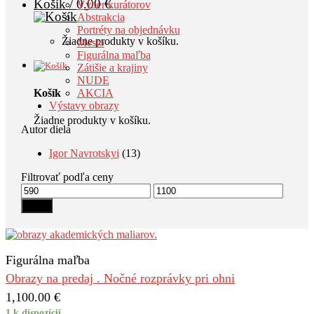
Košík /
0.00
€
Výber kurátorov
Abstrakcia
Portréty na objednávku
Žiadne produkty v košíku.
Mesto
Figurálna maľba
Zátišie a krajiny
NUDE
Košík
AKCIA
Výstavy obrazy
Žiadne produkty v košíku.
Autor diela
Igor Navrotskyi
(13)
Filtrovať podľa ceny
Minimálna
Maximálna
cena
cena
Filter
Figurálna maľba
Obrazy na predaj . Nočné rozprávky pri ohni
1,100.00
€
1 k dispozícií