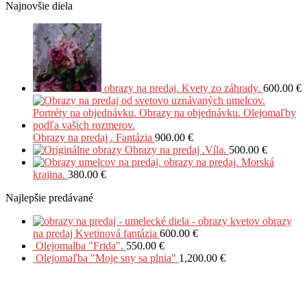
Najnovšie diela
obrazy na predaj. Kvety zo záhrady.
600.00
€
Obrazy na predaj . Fantázia
900.00
€
Obrazy na predaj .Víla.
500.00
€
obrazy na predaj. Morská
krajina.
380.00
€
Najlepšie predávané
obrazy
na predaj Kvetinová fantázia
600.00
€
Olejomalba "Frida".
550.00
€
Olejomaľba "Moje sny sa plnia"
1,200.00
€