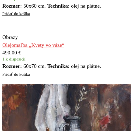
Rozmer:
50x60 cm.
Technika:
olej na plátne.
Pridať do košíka
Obrazy
Olejomaľba „Kvety vo váze“
490.00
€
1 k dispozícií
Rozmer:
60x70 cm.
Technika:
olej na plátne.
Pridať do košíka