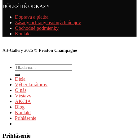
DÔLEŽITÉ ODKAZY
Doprava a platba
Zásady ochrany osobných údajov
Obchodné podmienky
Kontakt
Art-Gallery 2026 ©
Preston Champagne
Hľadať:
Diela
Výber kurátorov
O nás
Výstavy
AKCIA
Blog
Kontakt
Prihlásenie
Prihlásenie