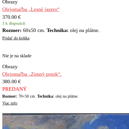
Obrazy
Olejomaľba „Lesné jazero“
370.00
€
1 k dispozícií
Rozmer:
60x50 cm.
Technika:
olej na plátne.
Pridať do košíka
Nie je na sklade
Obrazy
Olejomaľba „Zimný potok“.
380.00
€
PREDANÝ
Rozmer:
70×50 cm.
Technika:
olej na plátne.
Viac info