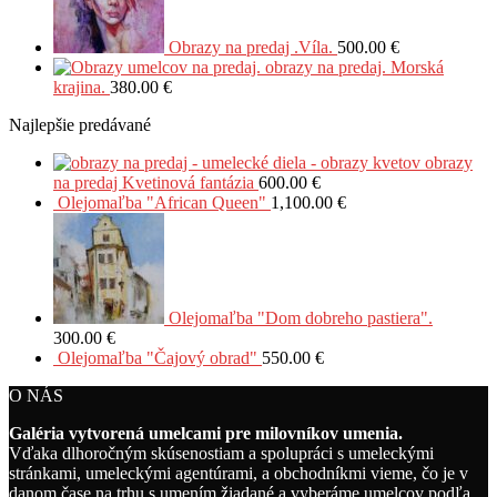
Obrazy na predaj .Víla.
500.00
€
obrazy na predaj. Morská
krajina.
380.00
€
Najlepšie predávané
obrazy
na predaj Kvetinová fantázia
600.00
€
Olejomaľba "African Queen"
1,100.00
€
Olejomaľba "Dom dobreho pastiera".
300.00
€
Olejomaľba "Čajový obrad"
550.00
€
O NÁS
Galéria vytvorená umelcami pre milovníkov umenia.
Vďaka dlhoročným skúsenostiam a spolupráci s umeleckými
stránkami, umeleckými agentúrami, a obchodníkmi vieme, čo je v
danom čase na trhu s umením žiadané a vyberáme umelcov podľa