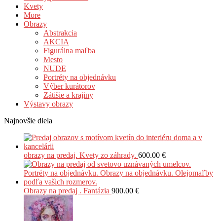
Kvety
More
Obrazy
Abstrakcia
AKCIA
Figurálna maľba
Mesto
NUDE
Portréty na objednávku
Výber kurátorov
Zátišie a krajiny
Výstavy obrazy
Najnovšie diela
obrazy na predaj. Kvety zo záhrady.
600.00
€
Obrazy na predaj . Fantázia
900.00
€