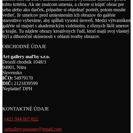
tohto kritéria. Ak ste znalcom umenia, a chcete si kúpiť obraz pre
seba alebo ako darček, prípadne si objednať portrét, potom musíte
vedieť, že umelcov pred umiestnením ich obrazov do galérie
starostlivo vyberáme, aby spĺňali vysokú úroveň. Medzi výtvarníkmi
galérie sú majstri s akademickým vzdelaním, z rôznych škôl smerov
a krajín. Tu nájdete obrazy kreatívnych ľudí, ktorí majú svoj vlastný
štýl a dlhoročné skúsenosti v oblasti tvorby obrazov.
OBCHODNÉ ÚDAJE
Art gallery maľby s.r.o.
Drozdí chodník 1048/3
94901, Nitra
Slovensko
IČO:
54979170
DIČ:
2121839599
Neplatiteľ DPH
KONTAKTNÉ ÚDAJE
+421 944 007 822
artgallery.passage@gmail.com