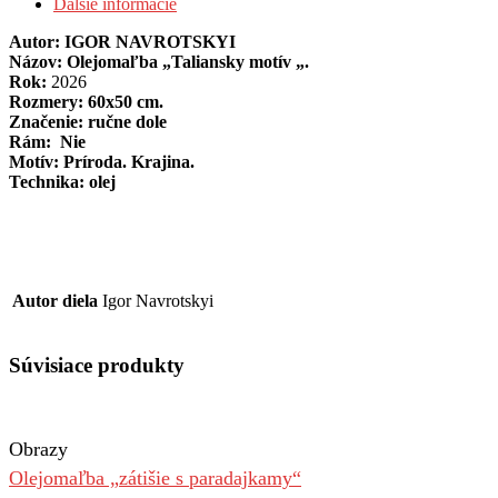
Ďalšie informácie
Autor: IGOR NAVROTSKYI
Názov: Olejomaľba „Taliansky motív „.
Rok:
2026
Rozmery: 60х50 cm.
Značenie: ručne dole
Rám: Nie
Motív: Príroda. Krajina.
Technika: olej
Autor diela
Igor Navrotskyi
Súvisiace produkty
Obrazy
Olejomaľba „zátišie s paradajkamy“