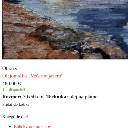
Obrazy
Olejomaľba „Večerné jazero“
480.00
€
1 k dispozícií
Rozmer:
70x50 cm.
Technika:
olej na plátne.
Pridať do košíka
Kategórie diel
Balíčky pre umelcov