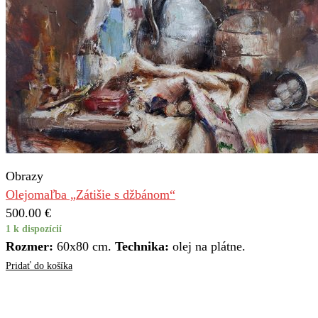
Obrazy
Olejomaľba „Zátišie s džbánom“
500.00
€
1 k dispozícií
Rozmer:
60x80 cm.
Technika:
olej na plátne.
Pridať do košíka